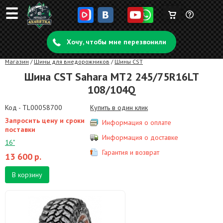
☰
Корзина
Задать
пуста
Хочу, чтобы мне перезвонили
вопрос
Магазин
/
Шины для внедорожников
/
Шины CST
Шина CST Sahara MT2 245/75R16LT
108/104Q
Код - TL00058700
Купить в один клик
Запросить цену и сроки
Информация о оплате
поставки
Информация о доставке
16"
Гарантия и возврат
13 600
р.
В корзину