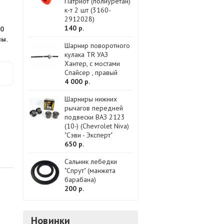
Патриот (полиуретан)
к-т 2 шт (3160-
2912028)
140 р.
60
ы.
Шарнир поворотного
кулака TR УАЗ
Хантер, с мостами
Спайсер , правый
4 000 р.
Шарниры нижних
рычагов передней
подвески ВАЗ 2123
(10-) (Chevrolet Niva)
"Сэви - Эксперт"
650 р.
Сальник лебедки
"Спрут" (манжета
барабана)
200 р.
Новинки