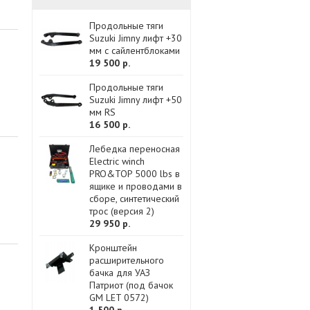
Продольные тяги
Suzuki Jimny лифт +30
мм с сайлентблоками
19 500 р.
Продольные тяги
Suzuki Jimny лифт +50
мм RS
16 500 р.
Лебедка переносная
Electric winch
PRO&TOP 5000 lbs в
ящике и проводами в
сборе, синтетический
трос (версия 2)
29 950 р.
Кронштейн
расширительного
бачка для УАЗ
Патриот (под бачок
GM LET 0572)