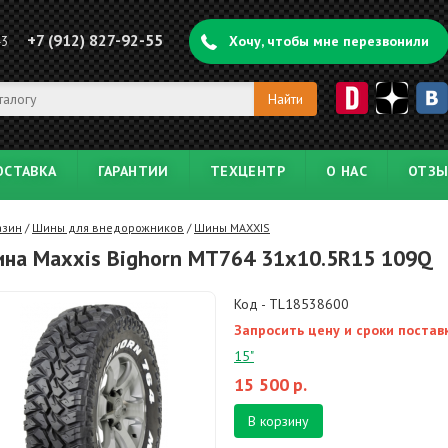
+7 (912) 827-92-55
43
Хочу, чтобы мне перезвонили
ОСТАВКА
ГАРАНТИИ
ТЕХЦЕНТР
О НАС
ОТЗ
азин
/
Шины для внедорожников
/
Шины MAXXIS
на Maxxis Bighorn MT764 31x10.5R15 109Q
Код - TL18538600
Запросить цену и сроки постав
15"
15 500
р.
В корзину