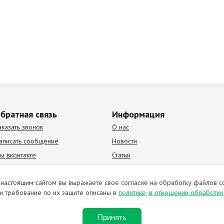
братная связь
Информация
аказать звонок
О нас
аписать сообщение
Новости
ы вконтакте
Статьи
К Видео канал
Партнеры
настоящим сайтом вы выражаете свое согласие на обработку файлов c
и требование по их защите описаны в
политике, в отношении обработк
ирование материалов запрещено. Отправляя любую форму на сайте, в
Принять