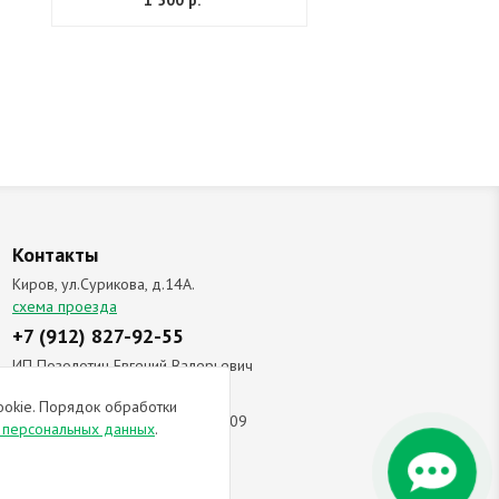
1 500 р.
Контакты
Киров, ул.Сурикова, д.14А.
схема проезда
+7 (912) 827-92-55
ИП Позолотин Евгений Валерьевич
ИНН 434537218055 / ОГРН ИП
ookie. Порядок обработки
309434505600123 от 25.02.2009
и персональных данных
.
ы соглашаетесь с
политикой