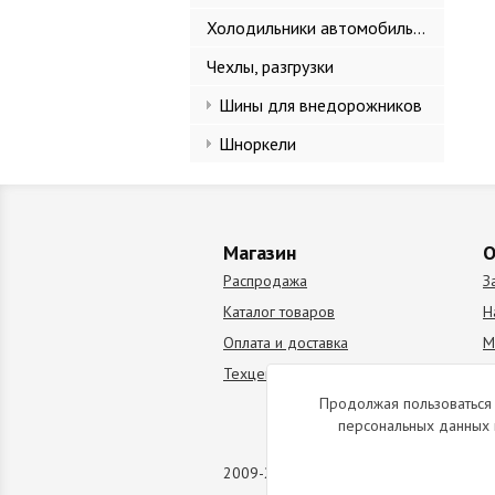
Холодильники автомобильные
Чехлы, разгрузки
Шины для внедорожников
Шноркели
Магазин
О
Распродажа
З
Каталог товаров
Н
Оплата и доставка
М
Техцентр
В
Продолжая пользоваться 
персональных данных 
2009-2026 © Все права защищены. Коп