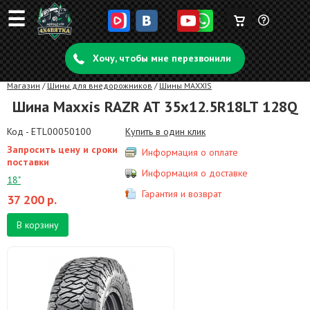
☰
Корзина
Задать
пуста
Хочу, чтобы мне перезвонили
вопрос
Магазин
/
Шины для внедорожников
/
Шины MAXXIS
Шина Maxxis RAZR AT 35x12.5R18LT 128Q
Код - ETL00050100
Купить в один клик
Запросить цену и сроки
Информация о оплате
поставки
Информация о доставке
18"
Гарантия и возврат
37 200
р.
В корзину