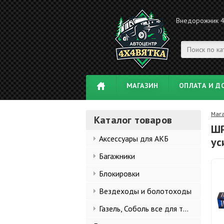
Внедорожник 
МАГАЗИН
ОПЛАТА И Д
Маг
Каталог товаров
ШР
Аксессуары для АКБ
ус
Багажники
Блокировки
Вездеходы и болотоходы
Газель, Соболь все для тюнинга