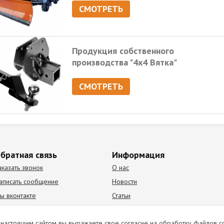
СМОТРЕТЬ
Продукция собственного
производства "4х4 Вятка"
СМОТРЕТЬ
братная связь
Информация
аказать звонок
О нас
аписать сообщение
Новости
ы вконтакте
Статьи
К Видео канал
Партнеры
настоящим сайтом вы выражаете свое согласие на обработку файлов c