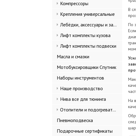
«ра
Компрессоры
В с
Крепления универсальные
про
Лебёдки, аксессуары и запчасти
По 
Есл
Лифт комплекты кузова
диа
тра
Лифт комплекты подвески
мом
Масла и смазки
Уси
зав
Мотобуксировщики Спутник
про
Наборы инструментов
Мак
кач
Наше производство
част
Нива все для тюнинга
На 
каче
Отопители и подогреватели
Обр
Пневмоподвеска
сле
шар
Подарочные сертификаты