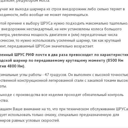
здаткой», редуктором моста.
лучае же выхода шарнира из строя внедорожник либо сильно теряет в
ходимости, либо вообще не может перемещаться.
этой причине к выбору ШРУСа нужно подходить максимально тщательно.
и внедорожник нестандартный, на нем установлены колеса большого
метра, увеличена мощность двигателя и (или) передаточные числа
нсмиссии, то нужно использовать усиленный шарнир, так как крутящий
ент, передаваемый ШРУСом значительно возрастает.
ленный ШРУС РИФ почти в два раза превосходит по характеристи
одской шарнир по передаваемому крутящему моменту (8500 Нм
тив 4800 Нм).
симальные углы работы - 47 градусов. Он выполнен с высокой точностью
ественной конструкционной легированной стали с закалкой токами высок
оты.
выходе с производства все изделия проходят обязательный контроль
ства.
ащаем Ваше внимание на то, что при техническом обслуживании ШРУСа
дует использовать только смазку, специально предназначенную для
ниров равных угловых скоростей.