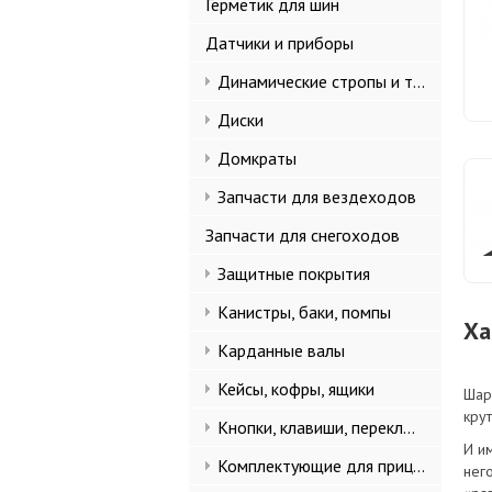
Герметик для шин
Датчики и приборы
Динамические стропы и такелаж
Диски
Домкраты
Запчасти для вездеходов
Запчасти для снегоходов
Защитные покрытия
Канистры, баки, помпы
Ха
Карданные валы
Кейсы, кофры, ящики
Шар
кру
Кнопки, клавиши, переключатели
И и
Комплектующие для прицепов
нег