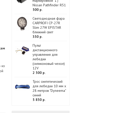
маркировкой '1')
Nissan Pathfinder R51
500 р.
Светодиодная фара
CARPROFI CP-27R
Slim 27W EPISTAR
ближний свет
350 р.
Пульт
кам
дистанционного
управления для
лебедки
(силиконовый чехол)
 из
12V
ой
2 500 р.
Трос синтетический
для лебедки 10 мм x
28 метров "Dyneema"
синий
5 850 р.