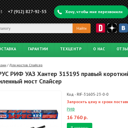
+7 (912) 827-92-55
43
Хочу, чтобы мне перезвонили
ОСТАВКА
ГАРАНТИИ
ТЕХЦЕНТР
О НАС
ОТЗ
азин
/
Для мостов Спайсер
УС РИФ УАЗ Хантер 315195 правый коротки
иленный мост Спайсер
Код - RIF-31605-23-0-0
Запросить цену и сроки постав
РИФ
16 760
р.
В корзину