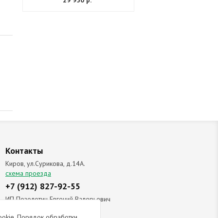
29 950 р.
Контакты
Киров, ул.Сурикова, д.14А.
схема проезда
+7 (912) 827-92-55
ИП Позолотин Евгений Валерьевич
ИНН 434537218055 / ОГРН ИП
ookie. Порядок обработки