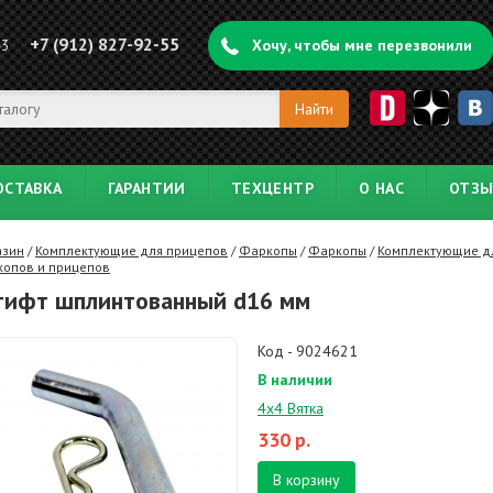
+7 (912) 827-92-55
43
Хочу, чтобы мне перезвонили
ОСТАВКА
ГАРАНТИИ
ТЕХЦЕНТР
О НАС
ОТЗ
азин
/
Комплектующие для прицепов
/
Фаркопы
/
Фаркопы
/
Комплектующие д
копов и прицепов
ифт шплинтованный d16 мм
Код - 9024621
В наличии
4х4 Вятка
330
р.
В корзину