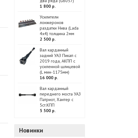
два ряда (G8057)
1 800 р.
Усилители
лонжеронов
раздатки Нива (Lada
4x4) толщина 2мм
2 500 р.
Вал карданный
задний УАЗ Пикап с
2019 года, АКПП с
усиленной шлицевой
(L мин-1175мм)
16 000 р.
Вал карданный
переднего моста УАЗ
Патриот, Хантер с
5ст.КПП
5 500 р.
Новинки