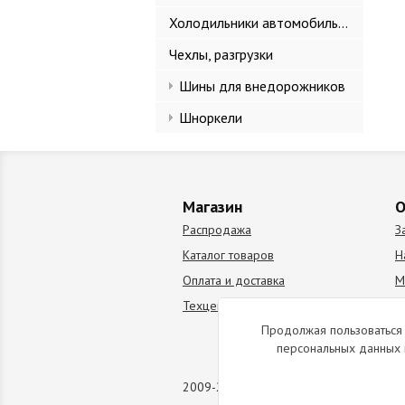
Холодильники автомобильные
Чехлы, разгрузки
Шины для внедорожников
Шноркели
Магазин
О
Распродажа
З
Каталог товаров
Н
Оплата и доставка
М
Техцентр
В
Продолжая пользоваться 
персональных данных 
2009-2026 © Все права защищены. Коп