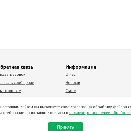
братная связь
Информация
аказать звонок
О нас
аписать сообщение
Новости
ы вконтакте
Статьи
К Видео канал
Партнеры
настоящим сайтом вы выражаете свое согласие на обработку файлов c
и требование по их защите описаны в
политике, в отношении обработк
ирование материалов запрещено. Отправляя любую форму на сайте, в
Принять