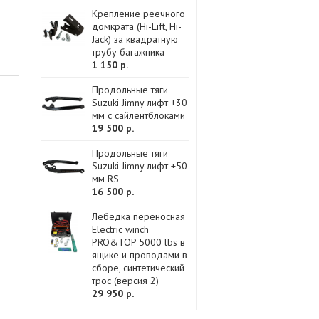
Крепление реечного
домкрата (Hi-Lift, Hi-
Jack) за квадратную
трубу багажника
1 150 р.
Продольные тяги
Suzuki Jimny лифт +30
мм с сайлентблоками
19 500 р.
Продольные тяги
Suzuki Jimny лифт +50
мм RS
16 500 р.
Лебедка переносная
Electric winch
PRO&TOP 5000 lbs в
ящике и проводами в
сборе, синтетический
трос (версия 2)
29 950 р.