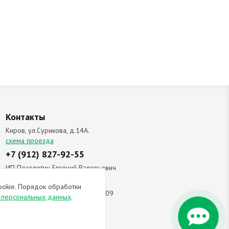
Контакты
Киров, ул.Сурикова, д.14А.
схема проезда
+7 (912) 827-92-55
ИП Позолотин Евгений Валерьевич
ИНН 434537218055 / ОГРН ИП
ookie. Порядок обработки
309434505600123 от 25.02.2009
и персональных данных
.
ы соглашаетесь с
политикой