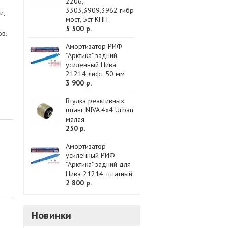
2206,
3303,3909,3962 гибр
и,
мост, 5ст КПП
5 500 р.
ов.
Амортизатор РИФ
"Арктика" задний
усиленный Нива
21214 лифт 50 мм
3 900 р.
Втулка реактивных
штанг NIVA 4x4 Urban
малая
250 р.
Амортизатор
усиленный РИФ
"Арктика" задний для
Нива 21214, штатный
2 800 р.
Новинки