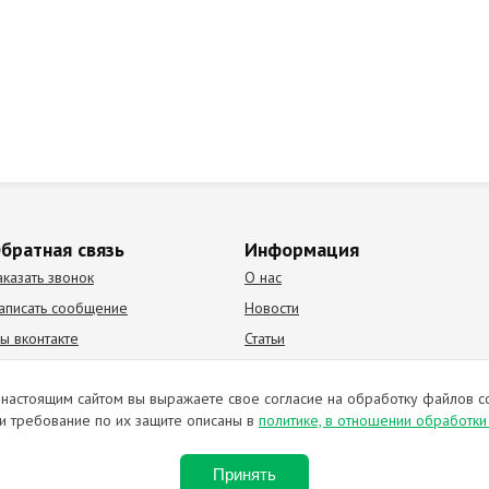
братная связь
Информация
аказать звонок
О нас
аписать сообщение
Новости
ы вконтакте
Статьи
К Видео канал
Партнеры
настоящим сайтом вы выражаете свое согласие на обработку файлов c
и требование по их защите описаны в
политике, в отношении обработк
ирование материалов запрещено. Отправляя любую форму на сайте, в
Принять