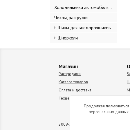
Холодильники автомобильные
Чехлы, разгрузки
Шины для внедорожников
Шноркели
Магазин
О
Распродажа
З
Каталог товаров
Н
Оплата и доставка
М
Техцентр
В
Продолжая пользоваться 
персональных данных 
2009-2026 © Все права защищены. Коп