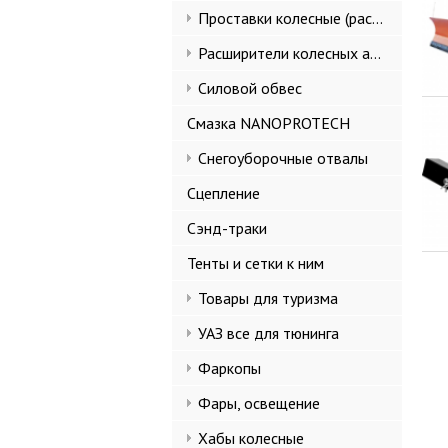
Проставки колесные (расширители колеи)
Расширители колесных арок и брызговики
Силовой обвес
Смазка NANOPROTECH
Снегоуборочные отвалы
Сцепление
Сэнд-траки
Тенты и сетки к ним
Товары для туризма
УАЗ все для тюнинга
Фаркопы
Фары, освещение
Хабы колесные