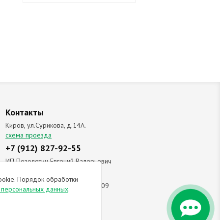
Контакты
Киров, ул.Сурикова, д.14А.
схема проезда
+7 (912) 827-92-55
ИП Позолотин Евгений Валерьевич
ИНН 434537218055 / ОГРН ИП
ookie. Порядок обработки
309434505600123 от 25.02.2009
и персональных данных
.
ы соглашаетесь с
политикой