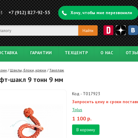
+7 (912) 827-92-55
43
Хочу, чтобы мне перезвонили
ОСТАВКА
ГАРАНТИИ
ТЕХЦЕНТР
О НАС
ОТЗ
азин
/
Шаклы, блоки, крюки
/
Такелаж
фт-шакл 9 тонн 9 мм
Код - T017923
Запросить цену и сроки постав
Tplus
1 100
р.
В корзину