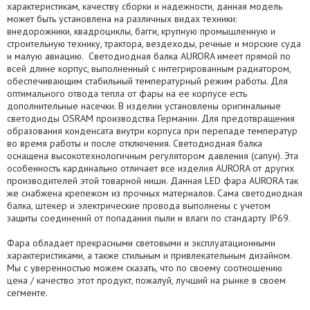
характеристикам, качеству сборки и надежности, данная модель
может быть установлена на различных видах техники:
внедорожники, квадроциклы, багги, крупную промышленную и
строительную технику, трактора, вездеходы, речные и морские суда
и малую авиацию. Светодиодная балка AURORA имеет прямой по
всей длине корпус, выполненный с интегрированным радиатором,
обеспечивающим стабильный температурный режим работы. Для
оптимального отвода тепла от фары на ее корпусе есть
дополнительные насечки. В изделии установлены оригинальные
светодиоды OSRAM производства Германии. Для предотвращения
образования конденсата внутри корпуса при перепаде температур
во время работы и после отключения. Светодиодная балка
оснащена высокотехнологичным регулятором давления (сапун). Эта
особенность кардинально отличает все изделия AURORA от других
производителей этой товарной ниши. Данная LED фара AURORA так
же снабжена крепежом из прочных материалов. Сама светодиодная
балка, штекер и электрические провода выполнены с учетом
защиты соединений от попадания пыли и влаги по стандарту IP69.
Фара обладает прекрасными световыми и эксплуатационными
характеристиками, а также стильным и привлекательным дизайном.
Мы с уверенностью можем сказать, что по своему соотношению
цена / качество этот продукт, пожалуй, лучший на рынке в своем
сегменте.