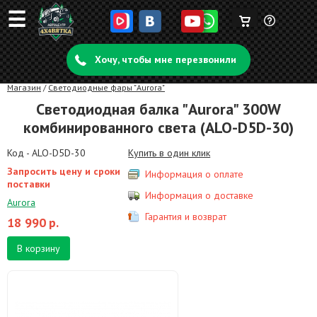
☰
Корзина
Задать
пуста
Хочу, чтобы мне перезвонили
вопрос
Магазин
/
Светодиодные фары "Aurora"
Светодиодная балка "Aurora" 300W
комбинированного света (ALO-D5D-30)
Код - ALO-D5D-30
Купить в один клик
Запросить цену и сроки
Информация о оплате
поставки
Информация о доставке
Aurora
Гарантия и возврат
18 990
р.
В корзину