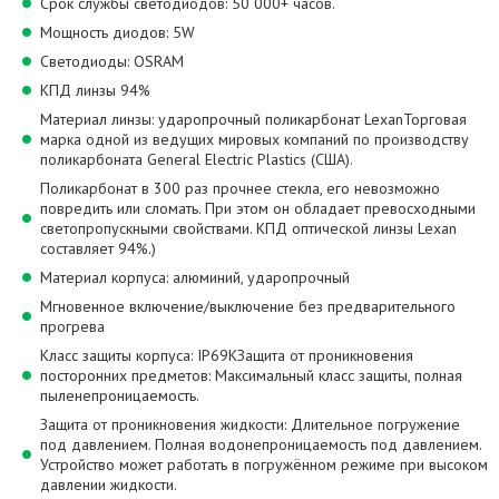
Срок службы светодиодов: 50 000+ часов.
Мощность диодов: 5W
Светодиоды: OSRAM
КПД линзы 94%
Материал линзы: ударопрочный поликарбонат LexanТорговая
марка одной из ведущих мировых компаний по производству
поликарбоната General Electric Plastics (США).
Поликарбонат в 300 раз прочнее стекла, его невозможно
повредить или сломать. При этом он обладает превосходными
светопропускными свойствами. КПД оптической линзы Lexan
составляет 94%.)
Материал корпуса: алюминий, ударопрочный
Мгновенное включение/выключение без предварительного
прогрева
Класс защиты корпуса: IP69KЗащита от проникновения
посторонних предметов: Максимальный класс защиты, полная
пыленепроницаемость.
Защита от проникновения жидкости: Длительное погружение
под давлением. Полная водонепроницаемость под давлением.
Устройство может работать в погружённом режиме при высоком
давлении жидкости.