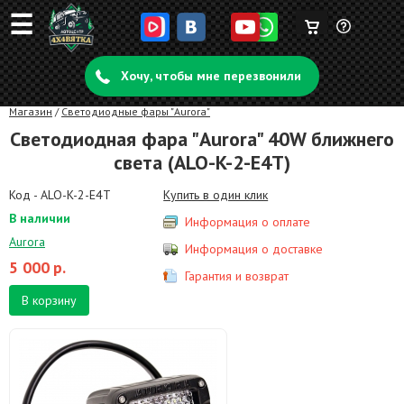
☰
Корзина
Задать
пуста
Хочу, чтобы мне перезвонили
вопрос
Магазин
/
Светодиодные фары "Aurora"
Светодиодная фара "Aurora" 40W ближнего
света (ALO-K-2-E4T)
Код - ALO-K-2-E4T
Купить в один клик
В наличии
Информация о оплате
Aurora
Информация о доставке
5 000
р.
Гарантия и возврат
В корзину