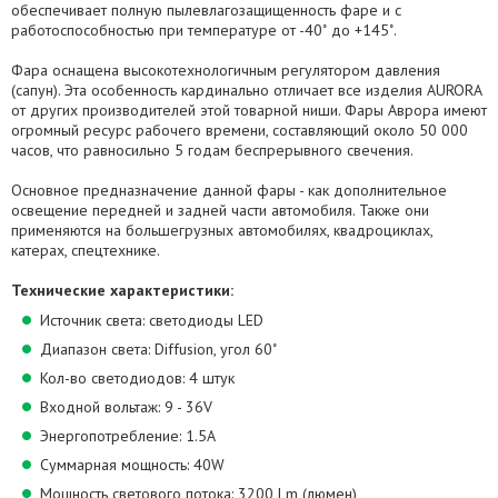
обеспечивает полную пылевлагозащищенность фаре и с
работоспособностью при температуре от -40˚ до +145˚.
Фара оснащена высокотехнологичным регулятором давления
(сапун). Эта особенность кардинально отличает все изделия AURORA
от других производителей этой товарной ниши. Фары Аврора имеют
огромный ресурс рабочего времени, составляющий около 50 000
часов, что равносильно 5 годам беспрерывного свечения.
Основное предназначение данной фары - как дополнительное
освещение передней и задней части автомобиля. Также они
применяются на большегрузных автомобилях, квадроциклах,
катерах, спецтехнике.
Технические характеристики:
Источник света: светодиоды LED
Диапазон света: Diffusion, угол 60˚
Кол-во светодиодов: 4 штук
Входной вольтаж: 9 - 36V
Энергопотребление: 1.5А
Суммарная мощность: 40W
Мощность светового потока: 3200 Lm (люмен)