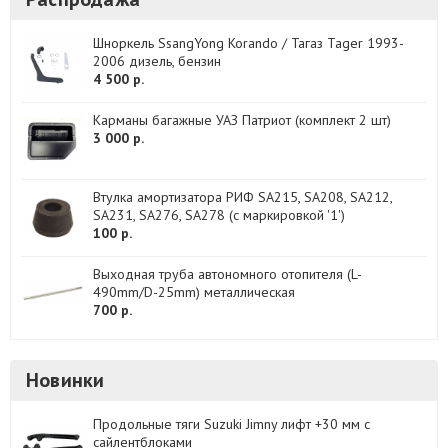
Шноркель SsangYong Korando / Тагаз Tager 1993-
2006 дизель, бензин
4 500 р.
Карманы багажные УАЗ Патриот (комплект 2 шт)
3 000 р.
Втулка амортизатора РИФ SA215, SA208, SA212,
SA231, SA276, SA278 (с маркировкой '1')
100 р.
Выходная труба автономного отопителя (L-
490mm/D-25mm) металлическая
700 р.
Новинки
Продольные тяги Suzuki Jimny лифт +30 мм с
сайлентблоками