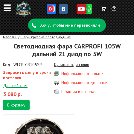
☰
Корзина
Задать
пуста
Хочу, чтобы мне перезвонили
вопрос
Магазин
/
Фары круглые светодиодные
Светодиодная фара CARPROFI 105W
дальний 21 диод по 5W
Код - WLCP-CR105SP
Купить в один клик
Запросить цену и сроки
Информация о оплате
поставки
Информация о доставке
Дальний свет
Гарантия и возврат
3 080
р.
В корзину