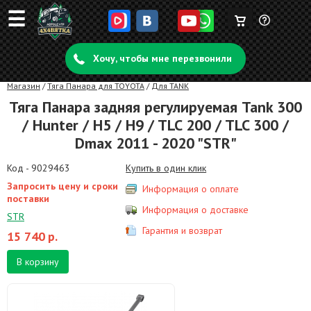
☰
Корзина
Задать
пуста
Хочу, чтобы мне перезвонили
вопрос
Магазин
/
Тяга Панара для TOYOTA
/
Для TANK
Тяга Панара задняя регулируемая Tank 300
/ Hunter / H5 / H9 / TLC 200 / TLC 300 /
Dmax 2011 - 2020 "STR"
Код - 9029463
Купить в один клик
Запросить цену и сроки
Информация о оплате
поставки
Информация о доставке
STR
Гарантия и возврат
15 740
р.
В корзину