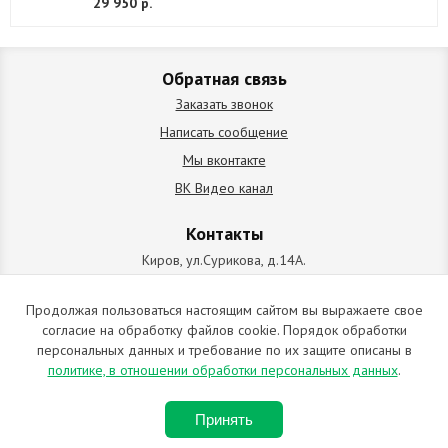
29 950 р.
Обратная связь
Заказать звонок
Написать сообщение
Мы вконтакте
ВК Видео канал
Контакты
Киров, ул.Сурикова, д.14А.
схема проезда
+7 (912) 827-92-55
Продолжая пользоваться настоящим сайтом вы выражаете свое
согласие на обработку файлов cookie. Порядок обработки
ИП Позолотин Евгений Валерьевич
персональных данных и требование по их защите описаны в
ИНН 434537218055 / ОГРН ИП 309434505600123 от 25.02.2009
политике, в отношении обработки персональных данных
.
2009-2026 © Все права защищены. Копирование материалов
Принять
запрещено. Отправляя любую форму на сайте, вы соглашаетесь с