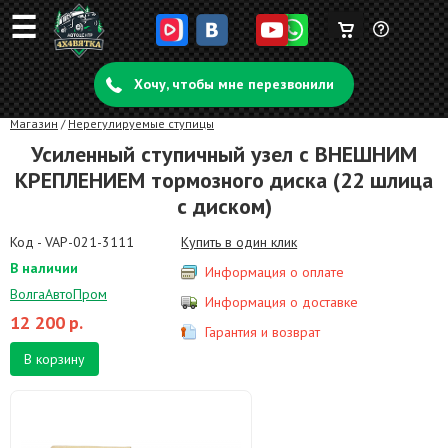
☰
Корзина
Задать
пуста
Хочу, чтобы мне перезвонили
вопрос
Магазин
/
Нерегулируемые ступицы
Усиленный ступичный узел с ВНЕШНИМ
КРЕПЛЕНИЕМ тормозного диска (22 шлица
с диском)
Код - VAP-021-3111
Купить в один клик
В наличии
Информация о оплате
ВолгаАвтоПром
Информация о доставке
12 200
р.
Гарантия и возврат
В корзину