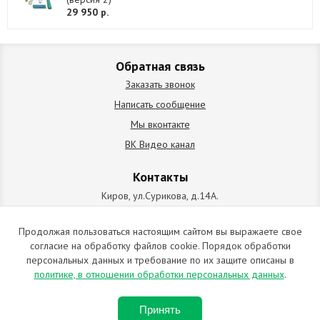
29 950 р.
Обратная связь
Заказать звонок
Написать сообщение
Мы вконтакте
ВК Видео канал
Контакты
Киров, ул.Сурикова, д.14А.
схема проезда
+7 (912) 827-92-55
Продолжая пользоваться настоящим сайтом вы выражаете свое
согласие на обработку файлов cookie. Порядок обработки
ИП Позолотин Евгений Валерьевич
персональных данных и требование по их защите описаны в
ИНН 434537218055 / ОГРН ИП 309434505600123 от 25.02.2009
политике, в отношении обработки персональных данных
.
2009-2026 © Все права защищены. Копирование материалов
Принять