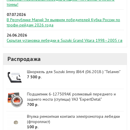
тонны!
07.07.2026
В Республике Марий Эл выявили победителей Кубка России по
трофи-рейдам 2026 года
26.06.2026
Скрытая установка лебедки в Suzuki Grand Vitara 1998–2005 г.в
Распродажа
Шноркель для Suzuki Jimny JB64 (06.2018-) "Telawei"
7 500 р.
Подшипник 6-127509АК роликовый переднего и
заднего моста (ступицы) УАЗ "ExpertDetal"
700 р.
Втулка ремонтная контакта электромотора лебедки
(фторопласт)
100 р.