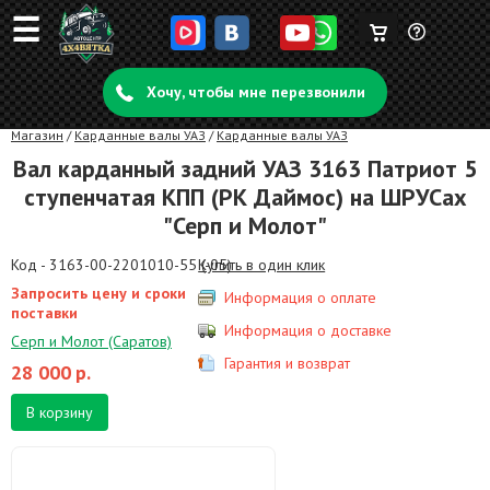
☰
Корзина
Задать
пуста
Хочу, чтобы мне перезвонили
вопрос
Магазин
/
Карданные валы УАЗ
/
Карданные валы УАЗ
Вал карданный задний УАЗ 3163 Патриот 5
ступенчатая КПП (РК Даймос) на ШРУСах
"Серп и Молот"
Код - 3163-00-2201010-55 (-05)
Купить в один клик
Запросить цену и сроки
Информация о оплате
поставки
Информация о доставке
Серп и Молот (Саратов)
Гарантия и возврат
28 000
р.
В корзину