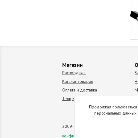
Магазин
О
Распродажа
З
Каталог товаров
Н
Оплата и доставка
М
Техцентр
В
Продолжая пользоваться 
персональных данных 
2009-2026 © Все права защищены. Коп
конфиденциальности
данного сайта.