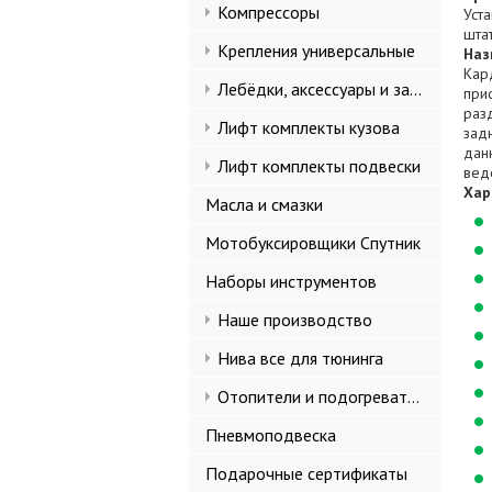
Компрессоры
Уст
шта
Крепления универсальные
Наз
Кар
Лебёдки, аксессуары и запчасти
при
раз
Лифт комплекты кузова
зад
дан
Лифт комплекты подвески
вед
Хар
Масла и смазки
Мотобуксировщики Спутник
Наборы инструментов
Наше производство
Нива все для тюнинга
Отопители и подогреватели
Пневмоподвеска
Подарочные сертификаты