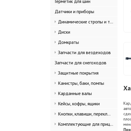
Герметик для шин
Датчики и приборы
Динамические стропы и такелаж
Диски
Домкраты
Запчасти для вездеходов
Запчасти для снегоходов
Защитные покрытия
Канистры, баки, помпы
Ха
Карданные валы
Кейсы, кофры, ящики
Кар
авт
Кнопки, клавиши, переключатели
сде
пло
Комплектующие для прицепов
мен
При