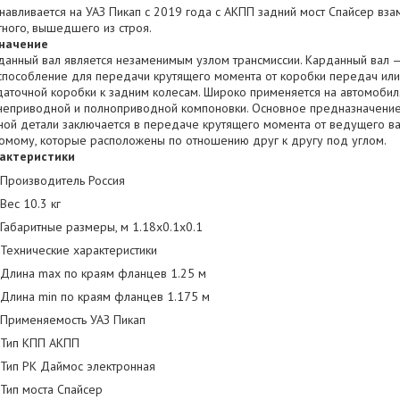
анавливается на УАЗ Пикап с 2019 года с АКПП задний мост Спайсер вза
тного, вышедшего из строя.
начение
данный вал является незаменимым узлом трансмиссии. Карданный вал 
способление для передачи крутящего момента от коробки передач или
даточной коробки к задним колесам. Широко применяется на автомобил
неприводной и полноприводной компоновки. Основное предназначени
ной детали заключается в передаче крутящего момента от ведущего ва
омому, которые расположены по отношению друг к другу под углом.
актеристики
Производитель Россия
Вес 10.3 кг
Габаритные размеры, м 1.18x0.1x0.1
Технические характеристики
Длина max по краям фланцев 1.25 м
Длина min по краям фланцев 1.175 м
Применяемость УАЗ Пикап
Тип КПП АКПП
Тип РК Даймос электронная
Тип моста Спайсер