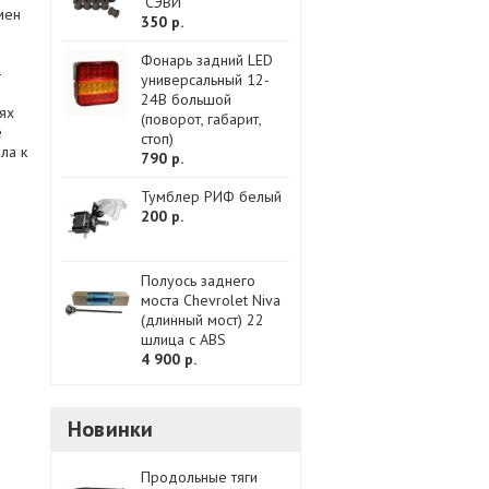
"СЭВИ"
мен
350 р.
Фонарь задний LED
—
универсальный 12-
24В большой
ях
(поворот, габарит,
е
стоп)
ла к
790 р.
Тумблер РИФ белый
200 р.
Полуось заднего
моста Chevrolet Niva
(длинный мост) 22
шлица с ABS
4 900 р.
Новинки
Продольные тяги