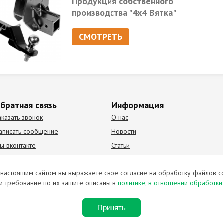
Продукция собственного
производства "4х4 Вятка"
СМОТРЕТЬ
братная связь
Информация
аказать звонок
О нас
аписать сообщение
Новости
ы вконтакте
Статьи
К Видео канал
Партнеры
настоящим сайтом вы выражаете свое согласие на обработку файлов c
и требование по их защите описаны в
политике, в отношении обработк
ирование материалов запрещено. Отправляя любую форму на сайте, в
Принять