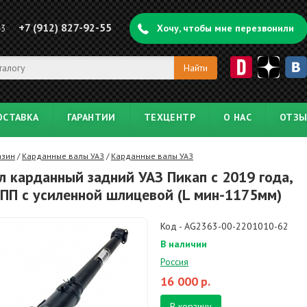
+7 (912) 827-92-55
43
Хочу, чтобы мне перезвонили
ОСТАВКА
ГАРАНТИИ
ТЕХЦЕНТР
О НАС
ОТЗ
азин
/
Карданные валы УАЗ
/
Карданные валы УАЗ
л карданный задний УАЗ Пикап с 2019 года,
ПП с усиленной шлицевой (L мин-1175мм)
Код - AG2363-00-2201010-62
В наличии
Россия
16 000
р.
В корзину