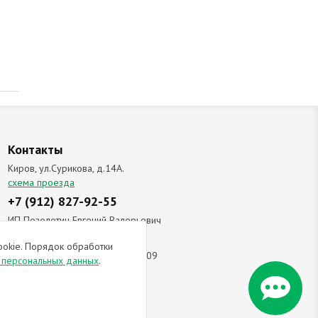
Контакты
Киров, ул.Сурикова, д.14А.
схема проезда
+7 (912) 827-92-55
ИП Позолотин Евгений Валерьевич
ИНН 434537218055 / ОГРН ИП
ookie. Порядок обработки
309434505600123 от 25.02.2009
и персональных данных
.
ы соглашаетесь с
политикой