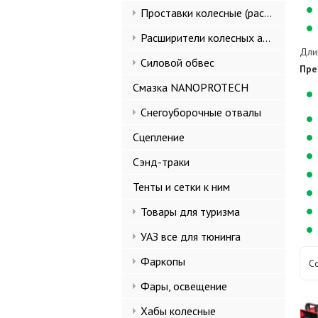
Проставки колесные (расширители колеи)
Расширители колесных арок и брызговики
Дли
Силовой обвес
Пре
Смазка NANOPROTECH
Снегоуборочные отвалы
Сцепление
Сэнд-траки
Тенты и сетки к ним
Товары для туризма
УАЗ все для тюнинга
Фаркопы
С
Фары, освещение
Хабы колесные