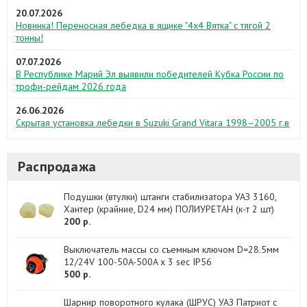
20.07.2026
Новинка! Переносная лебедка в ящике "4х4 Вятка" с тягой 2
тонны!
07.07.2026
В Республике Марий Эл выявили победителей Кубка России по
трофи-рейдам 2026 года
26.06.2026
Скрытая установка лебедки в Suzuki Grand Vitara 1998–2005 г.в
Распродажа
Подушки (втулки) штанги стабилизатора УАЗ 3160,
Хантер (крайние, D24 мм) ПОЛИУРЕТАН (к-т 2 шт)
200 р.
Выключатель массы со съемным ключом D=28.5мм
12/24V 100-50A-500A x 3 sec IP56
500 р.
Шарнир поворотного кулака (ШРУС) УАЗ Патриот с