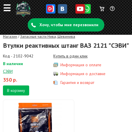
☰
Корзина
Задать
пуста
Хочу, чтобы мне перезвонили
вопрос
Магазин
/
Запасные части Нива, Шевинива
Втулки реактивных штанг ВАЗ 2121 "СЭВИ"
Код - 2102-9042
Купить в один клик
В наличии
Информация о оплате
СЭВИ
Информация о доставке
350
р.
Гарантия и возврат
В корзину