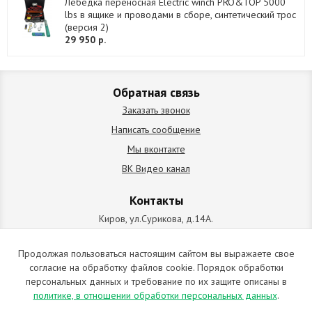
Лебедка переносная Electric winch PRO&TOP 5000
lbs в ящике и проводами в сборе, синтетический трос
(версия 2)
29 950 р.
Обратная связь
Заказать звонок
Написать сообщение
Мы вконтакте
ВК Видео канал
Контакты
Киров, ул.Сурикова, д.14А.
схема проезда
+7 (912) 827-92-55
Продолжая пользоваться настоящим сайтом вы выражаете свое
согласие на обработку файлов cookie. Порядок обработки
ИП Позолотин Евгений Валерьевич
персональных данных и требование по их защите описаны в
ИНН 434537218055 / ОГРН ИП 309434505600123 от 25.02.2009
политике, в отношении обработки персональных данных
.