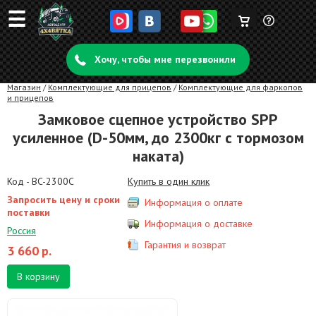
☰
Корзина
Задать
пуста
Хочу, чтобы мне перезвонили
вопрос
Магазин
/
Комплектующие для прицепов
/
Комплектующие для фаркопов
и прицепов
Замковое сцепное устройство SPP
усиленное (D-50мм, до 2300кг с тормозом
наката)
Код - BC-2300C
Купить в один клик
Запросить цену и сроки
Информация о оплате
поставки
Информация о доставке
Россия
Гарантия и возврат
3 660
р.
В корзину