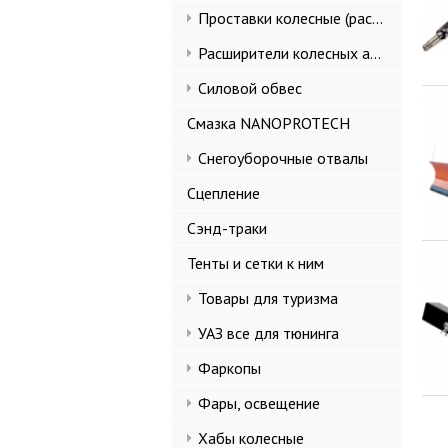
Проставки колесные (расширители колеи)
Расширители колесных арок и брызговики
Силовой обвес
Смазка NANOPROTECH
Снегоуборочные отвалы
Сцепление
Сэнд-траки
Тенты и сетки к ним
Товары для туризма
УАЗ все для тюнинга
Фаркопы
Фары, освещение
Хабы колесные