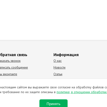
братная связь
Информация
аказать звонок
О нас
аписать сообщение
Новости
ы вконтакте
Статьи
К Видео канал
Партнеры
настоящим сайтом вы выражаете свое согласие на обработку файлов c
и требование по их защите описаны в
политике, в отношении обработк
ирование материалов запрещено. Отправляя любую форму на сайте, в
Принять