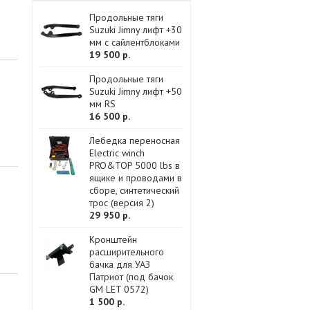
Продольные тяги
Suzuki Jimny лифт +30
мм с сайлентблоками
19 500 р.
Продольные тяги
Suzuki Jimny лифт +50
мм RS
16 500 р.
Лебедка переносная
Electric winch
PRO&TOP 5000 lbs в
ящике и проводами в
сборе, синтетический
трос (версия 2)
29 950 р.
Кронштейн
расширительного
бачка для УАЗ
Патриот (под бачок
GM LET 0572)
1 500 р.