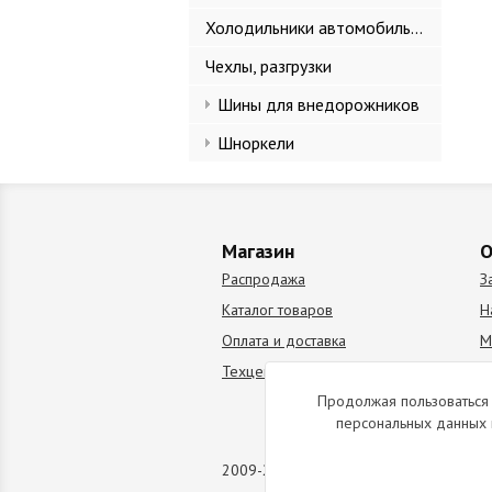
Холодильники автомобильные
Чехлы, разгрузки
Шины для внедорожников
Шноркели
Магазин
О
Распродажа
З
Каталог товаров
Н
Оплата и доставка
М
Техцентр
В
Продолжая пользоваться 
персональных данных 
2009-2026 © Все права защищены. Коп