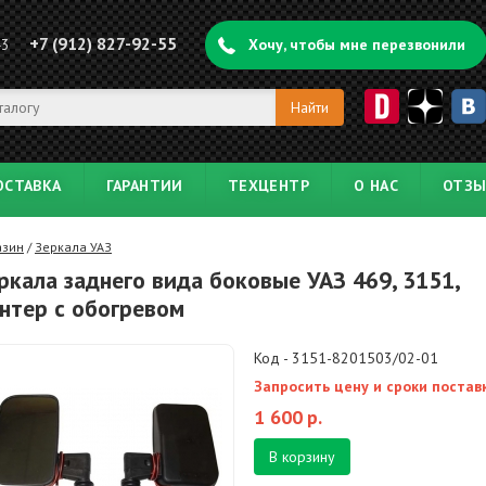
+7 (912) 827-92-55
43
Хочу, чтобы мне перезвонили
ОСТАВКА
ГАРАНТИИ
ТЕХЦЕНТР
О НАС
ОТЗ
азин
/
Зеркала УАЗ
ркала заднего вида боковые УАЗ 469, 3151,
нтер с обогревом
Код - 3151-8201503/02-01
Запросить цену и сроки постав
1 600
р.
В корзину