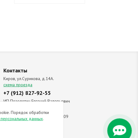
Контакты
Киров, ул.Сурикова, д.14А.
схема проезда
+7 (912) 827-92-55
ИП Позолотин Евгений Валерьевич
ИНН 434537218055 / ОГРН ИП
ookie. Порядок обработки
309434505600123 от 25.02.2009
и персональных данных
.
ы соглашаетесь с
политикой