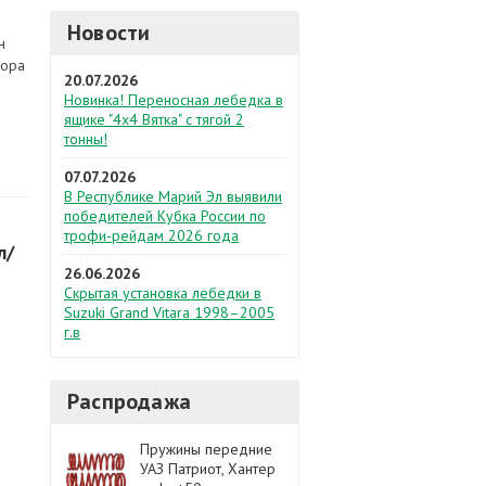
Новости
н
сора
20.07.2026
Новинка! Переносная лебедка в
ящике "4х4 Вятка" с тягой 2
тонны!
07.07.2026
В Республике Марий Эл выявили
победителей Кубка России по
трофи-рейдам 2026 года
л/
26.06.2026
Скрытая установка лебедки в
Suzuki Grand Vitara 1998–2005
г.в
Распродажа
Пружины передние
УАЗ Патриот, Хантер