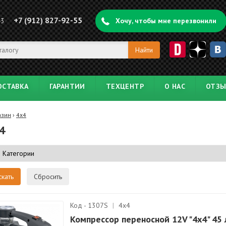
+7 (912) 827-92-55
43
Хочу, чтобы мне перезвонили
ОСТАВКА
ГАРАНТИИ
ТЕХЦЕНТР
О НАС
ОТЗ
азин
›
4x4
4
Сбросить
Код - 1307S
|
4x4
Компрессор переносной 12V "4x4" 45 