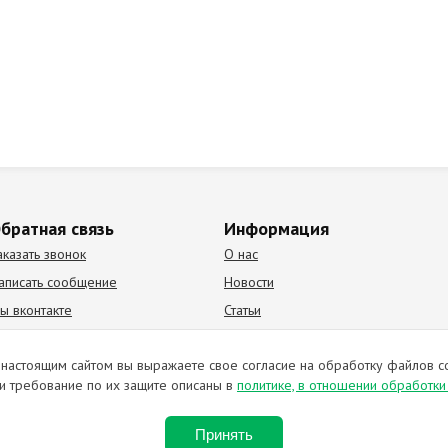
братная связь
Информация
аказать звонок
О нас
аписать сообщение
Новости
ы вконтакте
Статьи
К Видео канал
Партнеры
настоящим сайтом вы выражаете свое согласие на обработку файлов c
и требование по их защите описаны в
политике, в отношении обработк
ирование материалов запрещено. Отправляя любую форму на сайте, в
Принять