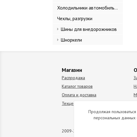
Холодильники автомобильные
Чехлы, разгрузки
Шины для внедорожников
Шноркели
Магазин
О
Распродажа
З
Каталог товаров
Н
Оплата и доставка
М
Техцентр
В
Продолжая пользоваться 
персональных данных 
2009-2026 © Все права защищены. Коп