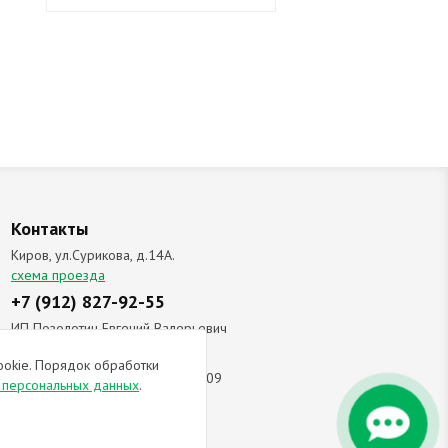
Контакты
Киров, ул.Сурикова, д.14А.
схема проезда
+7 (912) 827-92-55
ИП Позолотин Евгений Валерьевич
ИНН 434537218055 / ОГРН ИП
ookie. Порядок обработки
309434505600123 от 25.02.2009
и персональных данных
.
ы соглашаетесь с
политикой