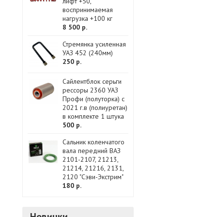
лифт +50,
воспринимаемая
нагрузка +100 кг
8 500 р.
Стремянка усиленная
УАЗ 452 (240мм)
250 р.
Сайлентблок серьги
рессоры 2360 УАЗ
Профи (полуторка) с
2021 г.в (полиуретан)
в комплекте 1 штука
500 р.
Сальник коленчатого
вала передний ВАЗ
2101-2107, 21213,
21214, 21216, 2131,
2120 "Сэви-Экстрим"
180 р.
Новинки