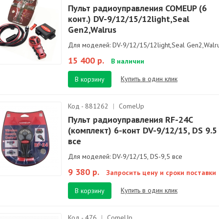
Пульт радиоуправления COMEUP (6
конт.) DV-9/12/15/12light,Seal
Gen2,Walrus
Для моделей: DV-9/12/15/12light,Seal Gen2,Walr
15 400 р.
В наличии
Купить в один клик
В корзину
Код - 881262
|
ComeUp
Пульт радиоуправления RF-24C
(комплект) 6-конт DV-9/12/15, DS 9.5
все
Для моделей: DV-9/12/15, DS-9,5 все
9 380 р.
Запросить цену и сроки поставки
Купить в один клик
В корзину
Код - 476
|
ComeUp