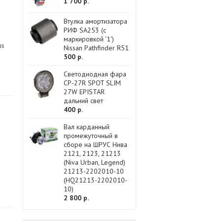
1 700 р.
Втулка амортизатора
РИФ SA253 (с
маркировкой '1')
us
Nissan Pathfinder R51
500 р.
Светодиодная фара
CP-27R SPOT SLIM
27W EPISTAR
дальний свет
400 р.
Вал карданный
промежуточный в
сборе на ШРУС Нива
2121, 2123, 21213
(Niva Urban, Legend)
21213-2202010-10
(HQ21213-2202010-
10)
2 800 р.