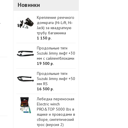
Новинки
Крепление реечного
.
домкрата (Hi-Lift, Hi-
Jack) за квадратную
трубу багажника
1 150 р.
Продольные тяги
Suzuki Jimny лифт +30
мм с сайлентблоками
19 500 р.
Продольные тяги
Suzuki Jimny лифт +50
мм RS
16 500 р.
Лебедка переносная
Electric winch
PRO&TOP 5000 lbs в
ящике и проводами в
сборе, синтетический
трос (версия 2)