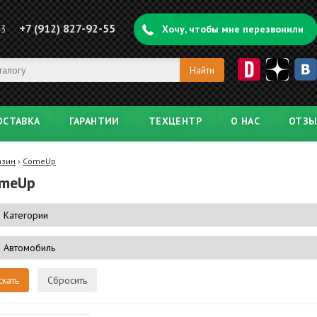
+7 (912) 827-92-55
43
Хочу, чтобы мне перезвонили
ОСТАВКА
ГАРАНТИИ
ТЕХЦЕНТР
О НАС
ОТЗ
азин
›
ComeUp
meUp
Сбросить