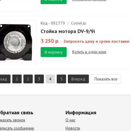
Код - 881779
|
ComeUp
Стойка мотора DV-9/9i
3 250 р.
Запросить цену и сроки поставки
Купить в один клик
В корзину
азад
1
2
3
4
5
Вперед
Показать все
братная связь
Информация
аказать звонок
О нас
аписать сообщение
Новости