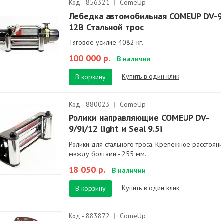
Код - 856321
|
ComeUp
Лебедка автомобильная COMEUP DV-
12В Стальной трос
Тяговое усилие 4082 кг.
100 000 р.
В наличии
Купить в один клик
В корзину
Код - 880023
|
ComeUp
Ролики направляющие COMEUP DV-
9/9i/12 light и Seal 9.5i
Ролики для стального троса. Крепежное расстоян
между болтами - 255 мм.
18 050 р.
В наличии
Купить в один клик
В корзину
Код - 883872
|
ComeUp