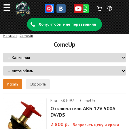
☰
Корзина
Задать
пуста
Хочу, чтобы мне перезвонили
вопрос
Магазин
›
ComeUp
ComeUp
Сбросить
Код - 881097
|
ComeUp
Отключатель АКБ 12V 500A
DV/DS
2 800 р.
Запросить цену и сроки