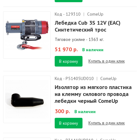
Код - 129310
|
ComeUp
Лебедка Cub 3S 12V (EAC)
Синтетический трос
Тяговое усилие - 1363 кг.
51 970 р.
В наличии
Купить в один клик
В корзину
Код - P51405UD010
|
ComeUp
Изолятор из мягкого пластика
на клемму силового провода
лебедки черный ComeUp
300 р.
В наличии
Купить в один клик
В корзину