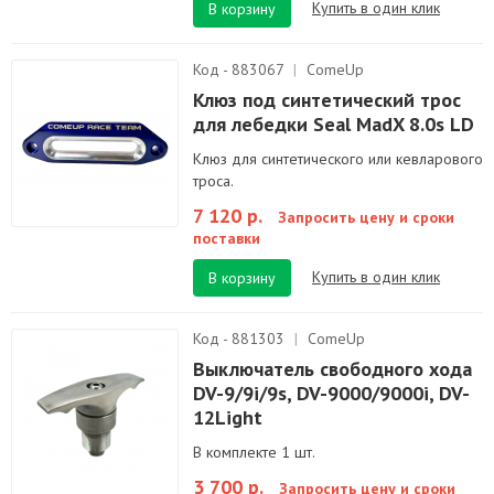
Купить в один клик
В корзину
Код - 883067
|
ComeUp
Клюз под синтетический трос
для лебедки Seal MadX 8.0s LD
Клюз для синтетического или кевларового
троса.
7 120 р.
Запросить цену и сроки
поставки
Купить в один клик
В корзину
Код - 881303
|
ComeUp
Выключатель свободного хода
DV-9/9i/9s, DV-9000/9000i, DV-
12Light
В комплекте 1 шт.
3 700 р.
Запросить цену и сроки