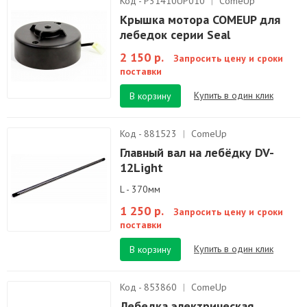
Код - P31410UP010
|
ComeUp
Крышка мотора COMEUP для
лебедок серии Seal
2 150 р.
Запросить цену и сроки
поставки
Купить в один клик
В корзину
Код - 881523
|
ComeUp
Главный вал на лебёдку DV-
12Light
L - 370мм
1 250 р.
Запросить цену и сроки
поставки
Купить в один клик
В корзину
Код - 853860
|
ComeUp
Лебедка электрическая