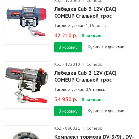
Код - 123565
|
ComeUp
Лебедка Cub 3 12V (EAC)
COMEUP Стальной трос
Тяговое усилие 1,36 тонны.
42 210 р.
В наличии
Купить в один клик
В корзину
Код - 122010
|
ComeUp
Лебедка Cub 2 12V (EAC)
COMEUP Стальной трос
Тяговое усилие 0,9 тонны.
34 930 р.
В наличии
Купить в один клик
В корзину
Код - 880021
|
ComeUp
Комплект тормоза DV-9/9i , DV-