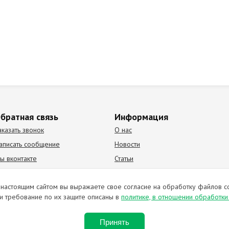
братная связь
Информация
аказать звонок
О нас
аписать сообщение
Новости
ы вконтакте
Статьи
К Видео канал
Партнеры
настоящим сайтом вы выражаете свое согласие на обработку файлов c
и требование по их защите описаны в
политике, в отношении обработк
ирование материалов запрещено. Отправляя любую форму на сайте, в
Принять