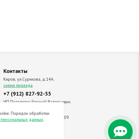
Контакты
Киров, ул.Сурикова, д.14А.
схема проезда
+7 (912) 827-92-55
ИП Позолотин Евгений Валерьевич
ИНН 434537218055 / ОГРН ИП
ookie. Порядок обработки
309434505600123 от 25.02.2009
и персональных данных
.
ы соглашаетесь с
политикой