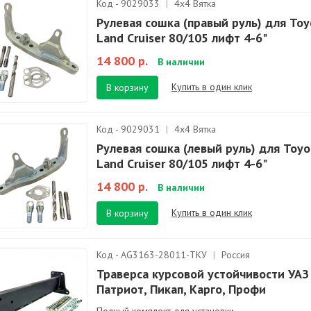
Код - 9029033
|
4х4 Вятка
Рулевая сошка (правый руль) для Toy
Land Cruiser 80/105 лифт 4-6"
14 800 р.
В наличии
Купить в один клик
В корзину
Код - 9029031
|
4х4 Вятка
Рулевая сошка (левый руль) для Toyo
Land Cruiser 80/105 лифт 4-6"
14 800 р.
В наличии
Купить в один клик
В корзину
Код - AG3163-28011-ТКУ
|
Россия
Траверса курсовой устойчивости УАЗ
Патриот, Пикап, Карго, Профи