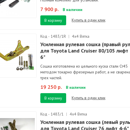
Полный комплект для установки.
7 900 р.
В наличии
Купить в один клик
В корзину
Код - 1483/1R
|
4х4 Вятка
Усиленная рулевая сошка (правый рул
для Toyota Land Cruiser 80/105 лифт 
6"
Сошка изготовлена из цельного куска стали Ст45
методом токарно фрезерных работ, а не сварена
трех частей.
19 250 р.
В наличии
Купить в один клик
В корзину
Код - 1483/1
|
4х4 Вятка
Усиленная рулевая сошка (левый руль
для Toyota Land Cruiser 76 лифт 4-6"