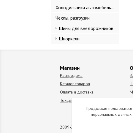
Холодильники автомобильные
Чехлы, разгрузки
Шины для внедорожников
Шноркели
Магазин
О
Распродажа
З
Каталог товаров
Н
Оплата и доставка
М
Техцентр
В
Продолжая пользоваться 
персональных данных 
2009-2026 © Все права защищены. Коп