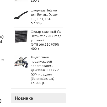
100 р.
Шноркель Telawei
для Renault Duster
1.6, 1.2T, 1.5D
5 500 р.
Фильтр салонный Уаз
ь)
Патриот с 2012 года
угольный
4-
(ЭФВ166.1109080)
400 р.
Жидкостный
 из
предпусковой
подогреватель
двигателя JH 12V с
GSM модулем
(бензин/дизель)
13 000 р.
Новинки
)