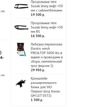
Продольные тяги
Suzuki Jimny лифт +30
мм с сайлентблоками
 из
19 500 р.
Продольные тяги
Suzuki Jimny лифт +50
мм RS
16 500 р.
Лебедка переносная
Electric winch
)
PRO&TOP 5000 lbs в
4-
ящике и проводами в
сборе, синтетический
трос (версия 2)
29 950 р.
 из
Кронштейн
расширительного
бачка для УАЗ
Патриот (под бачок
GM LET 0572)
1 500 р.