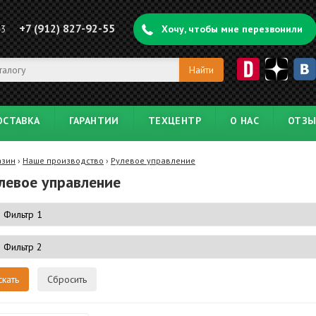
+7 (912) 827-92-55
43
Хочу, чтобы мне перезвонили
ОСТАВКА
ГАРАНТИИ
ТЕХЦЕНТР
О НАС
ОТЗ
азин
›
Наше производство
›
Рулевое управление
левое управление
Сбросить