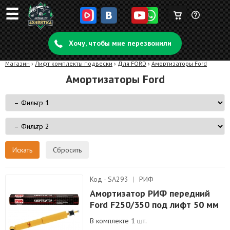
☰
Корзина
Задать
пуста
Хочу, чтобы мне перезвонили
вопрос
Магазин
›
Лифт комплекты подвески
›
Для FORD
›
Амортизаторы Ford
Амортизаторы Ford
Сбросить
Код - SA293
|
РИФ
Амортизатор РИФ передний
Ford F250/350 под лифт 50 мм
В комплекте 1 шт.