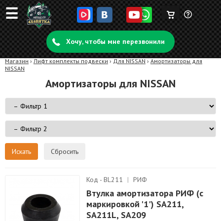
☰
Корзина
Задать
пуста
Хочу, чтобы мне перезвонили
вопрос
Магазин
›
Лифт комплекты подвески
›
Для NISSAN
›
Амортизаторы для
NISSAN
Амортизаторы для NISSAN
Сбросить
Код - BL211
|
РИФ
Втулка амортизатора РИФ (с
маркировкой '1') SA211,
SA211L, SA209