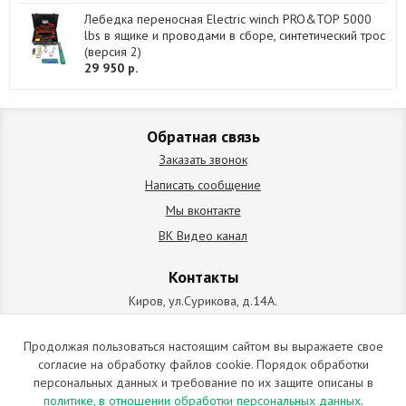
Лебедка переносная Electric winch PRO&TOP 5000
lbs в ящике и проводами в сборе, синтетический трос
(версия 2)
29 950 р.
Обратная связь
Заказать звонок
Написать сообщение
Мы вконтакте
ВК Видео канал
Контакты
Киров, ул.Сурикова, д.14А.
схема проезда
+7 (912) 827-92-55
Продолжая пользоваться настоящим сайтом вы выражаете свое
согласие на обработку файлов cookie. Порядок обработки
ИП Позолотин Евгений Валерьевич
персональных данных и требование по их защите описаны в
ИНН 434537218055 / ОГРН ИП 309434505600123 от 25.02.2009
политике, в отношении обработки персональных данных
.