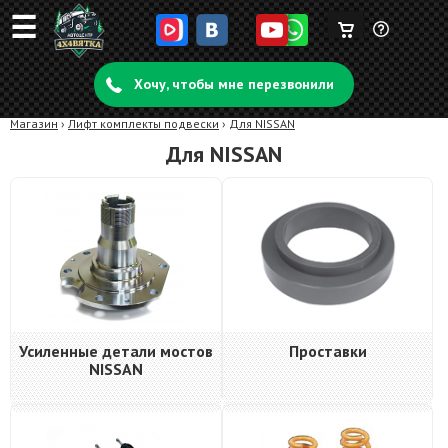
☰
Корзина
Задать
пуста
Хочу, чтобы мне перезвонили
вопрос
Магазин
›
Лифт комплекты подвески
›
Для NISSAN
Для NISSAN
Усиленные детали мостов
Проставки
NISSAN