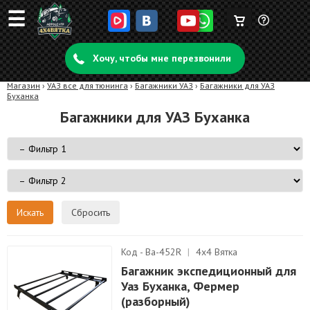
☰
Корзина
Задать
пуста
Хочу, чтобы мне перезвонили
вопрос
Магазин
›
УАЗ все для тюнинга
›
Багажники УАЗ
›
Багажники для УАЗ
Буханка
Багажники для УАЗ Буханка
Сбросить
Код - Ba-452R
|
4х4 Вятка
Багажник экспедиционный для
Уаз Буханка, Фермер
(разборный)