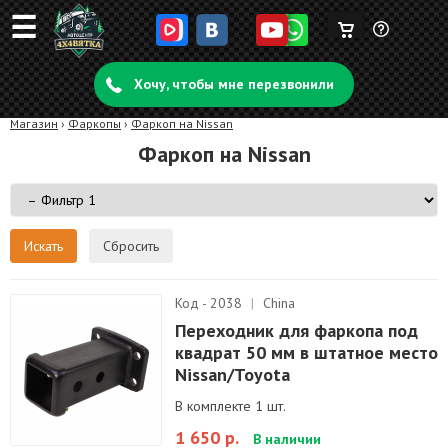
☰
Корзина
Задать
пуста
Хочу, чтобы мне перезвонили
вопрос
Магазин
›
Фаркопы
›
Фаркоп на Nissan
Фаркоп на Nissan
Сбросить
Код - 2038
|
China
Переходник для фаркопа под
квадрат 50 мм в штатное место
Nissan/Toyota
В комплекте 1 шт.
1 650 р.
В наличии