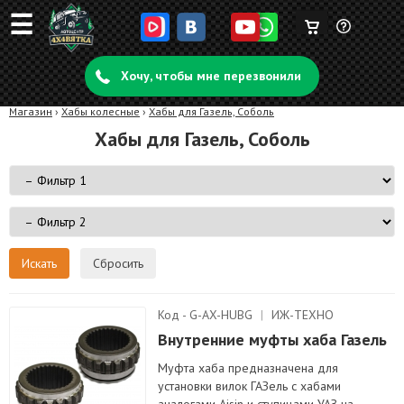
☰
Корзина
Задать
пуста
Хочу, чтобы мне перезвонили
вопрос
Магазин
›
Хабы колесные
›
Хабы для Газель, Соболь
Хабы для Газель, Соболь
Сбросить
Код - G-AX-HUBG
|
ИЖ-ТЕХНО
Внутренние муфты хаба Газель
Муфта хаба предназначена для
установки вилок ГАЗель с хабами