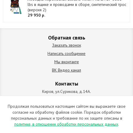
lbs в ящике и проводами в сборе, синтетический трос
(версия 2)
29 950 р.
Обратная связь
Заказать звонок
Написать сообщение
Мы вконтакте
ВК Видео канал
Контакты
Киров, ул.Сурикова, д.14А.
схема проезда
+7 (912) 827-92-55
Продолжая пользоваться настоящим сайтом вы выражаете свое
согласие на обработку файлов cookie. Порядок обработки
ИП Позолотин Евгений Валерьевич
персональных данных и требование по их защите описаны в
ИНН 434537218055 / ОГРН ИП 309434505600123 от 25.02.2009
политике, в отношении обработки персональных данных
.