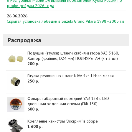
В Республике Марий Эл выявили победителей Кубка России по
трофи-рейдам 2026 года
26.06.2026
Скрытая установка лебедки в Suzuki Grand Vitara 1998–2005 г.в
Распродажа
Подушки (втулки) штанги стабилизатора УАЗ 3160,
Хантер (крайние, D24 мм) ПОЛИУРЕТАН (к-т 2 шт)
200 р.
Втулка реактивных штанг NIVA 4x4 Urban малая
250 р.
Фонарь габаритный передний УАЗ 12B c LED
дневными ходовыми огнями (ПФ 130)
600 р.
Крепление канистры "Экстрим" в сборе
1 600 р.