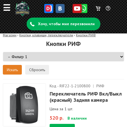
☰
Корзина
Задать
пуста
Хочу, чтобы мне перезвонили
вопрос
Магазин
›
Кнопки, клавиши, переключатели
›
Кнопки РИФ
Кнопки РИФ
Сбросить
Код - RIF22-1-2100800
|
РИФ
Переключатель РИФ Вкл/Выкл
(красный) Задняя камера
Цена за 1 шт.
520 р.
В наличии