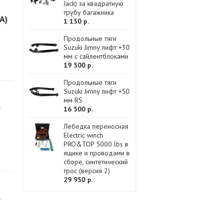
Jack) за квадратную
трубу багажника
A)
1 150 р.
Продольные тяги
Suzuki Jimny лифт +30
мм с сайлентблоками
19 500 р.
Продольные тяги
Suzuki Jimny лифт +50
мм RS
A
16 500 р.
Лебедка переносная
Electric winch
PRO&TOP 5000 lbs в
ящике и проводами в
сборе, синтетический
трос (версия 2)
29 950 р.
A