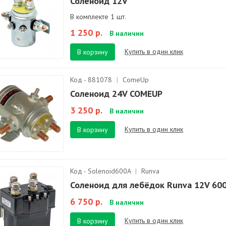
Соленоид 12V
В комплекте 1 шт.
1 250 р.
В наличии
Купить в один клик
В корзину
Код - 881078
|
ComeUp
Соленоид 24V COMEUP
3 250 р.
В наличии
Купить в один клик
В корзину
Код - Solenoid600A
|
Runva
Соленоид для лебёдок Runva 12V 60
6 750 р.
В наличии
Купить в один клик
В корзину