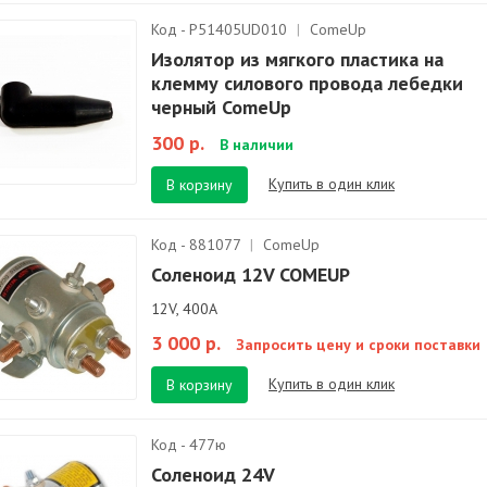
Код - P51405UD010
|
ComeUp
Изолятор из мягкого пластика на
клемму силового провода лебедки
черный ComeUp
300 р.
В наличии
Купить в один клик
В корзину
Код - 881077
|
ComeUp
Соленоид 12V COMEUP
12V, 400A
3 000 р.
Запросить цену и сроки поставки
Купить в один клик
В корзину
Код - 477ю
Соленоид 24V