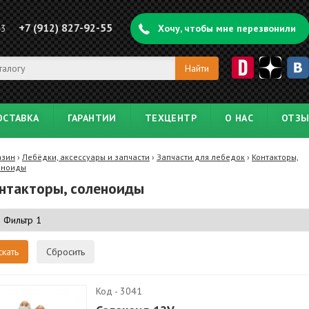
+7 (912) 827-92-55
43
Хочу, чтобы мне перезвонили
ОСТАВКА
ГАРАНТИИ
ТЕХЦЕНТР
О НАС
ОТЗ
азин
›
Лебёдки, аксессуары и запчасти
›
Запчасти для лебедок
›
Контакторы,
еноиды
нтакторы, соленоиды
Сбросить
Код - 3041