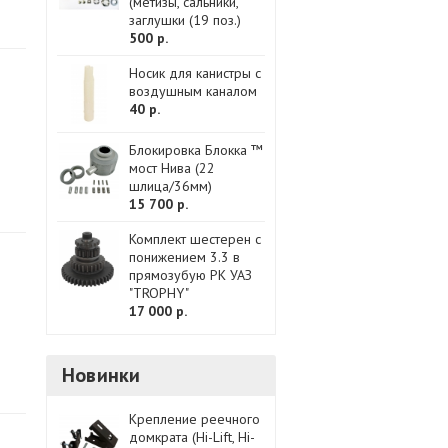
(метизы, сальники,
заглушки (19 поз.)
500 р.
Носик для канистры с
воздушным каналом
40 р.
Блокировка Блокка ™
мост Нива (22
шлица/36мм)
15 700 р.
Комплект шестерен с
понижением 3.3 в
прямозубую РК УАЗ
"TROPHY"
17 000 р.
Новинки
Крепление реечного
домкрата (Hi-Lift, Hi-