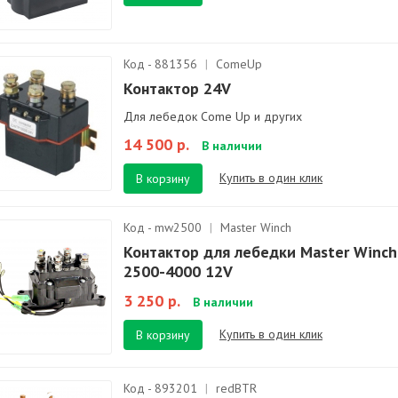
Код - 881356
|
ComeUp
Контактор 24V
Для лебедок Come Up и других
14 500 р.
В наличии
Купить в один клик
В корзину
Код - mw2500
|
Master Winch
Контактор для лебедки Master Winch
2500-4000 12V
3 250 р.
В наличии
Купить в один клик
В корзину
Код - 893201
|
redBTR