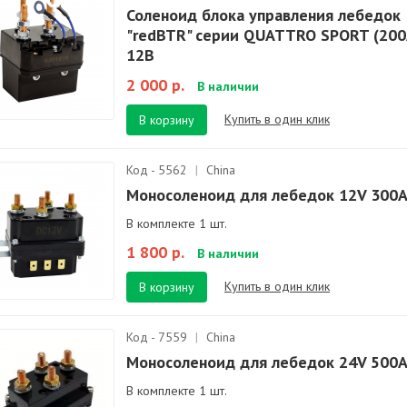
Соленоид блока управления лебедок
"redBTR" серии QUATTRO SPORT (200
12В
2 000 р.
В наличии
Купить в один клик
В корзину
Код - 5562
|
China
Моносоленоид для лебедок 12V 300
В комплекте 1 шт.
1 800 р.
В наличии
Купить в один клик
В корзину
Код - 7559
|
China
Моносоленоид для лебедок 24V 500
В комплекте 1 шт.