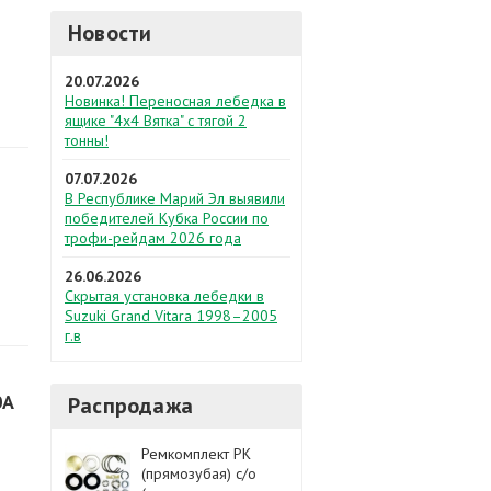
Новости
20.07.2026
Новинка! Переносная лебедка в
ящике "4х4 Вятка" с тягой 2
тонны!
07.07.2026
В Республике Марий Эл выявили
победителей Кубка России по
трофи-рейдам 2026 года
26.06.2026
Скрытая установка лебедки в
Suzuki Grand Vitara 1998–2005
г.в
0A
Распродажа
Ремкомплект РК
(прямозубая) с/о