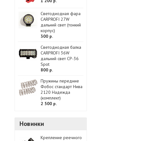
1 200 р.
Светодиодная фара
CARPROFI 27W
дальний свет (тонкий
корпус)
300 р.
Светодиодная балка
CARPROFI 36W
дальний свет CP-36
Spot
800 р.
Пружины передние
Фобос стандарт Нива
2120 Надежда
(комплект)
2 500 р.
Новинки
Крепление реечного