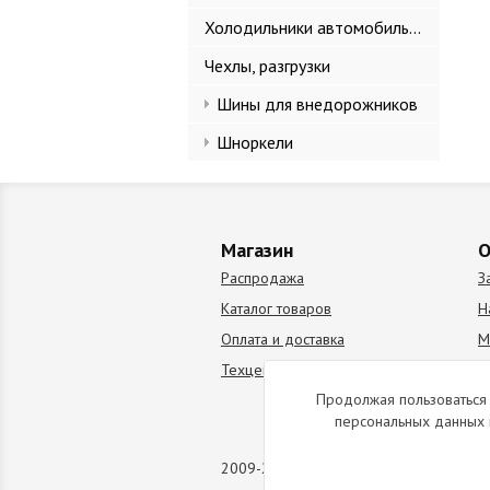
Холодильники автомобильные
Чехлы, разгрузки
Шины для внедорожников
Шноркели
Магазин
О
Распродажа
З
Каталог товаров
Н
Оплата и доставка
М
Техцентр
В
Продолжая пользоваться 
персональных данных 
2009-2026 © Все права защищены. Коп