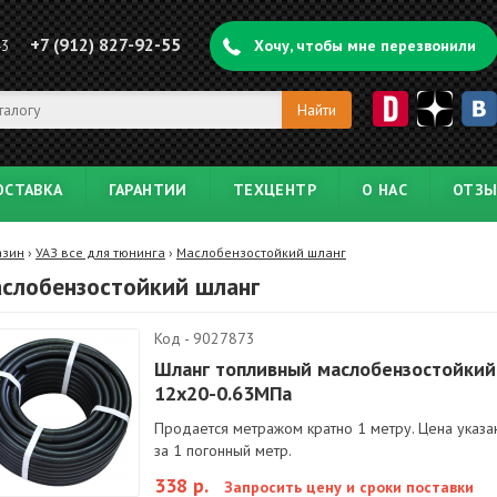
+7 (912) 827-92-55
43
Хочу, чтобы мне перезвонили
ОСТАВКА
ГАРАНТИИ
ТЕХЦЕНТР
О НАС
ОТЗ
азин
›
УАЗ все для тюнинга
›
Маслобензостойкий шланг
слобензостойкий шланг
Код - 9027873
Шланг топливный маслобензостойкий
12х20-0.63МПа
Продается метражом кратно 1 метру. Цена указа
за 1 погонный метр.
338 р.
Запросить цену и сроки поставки