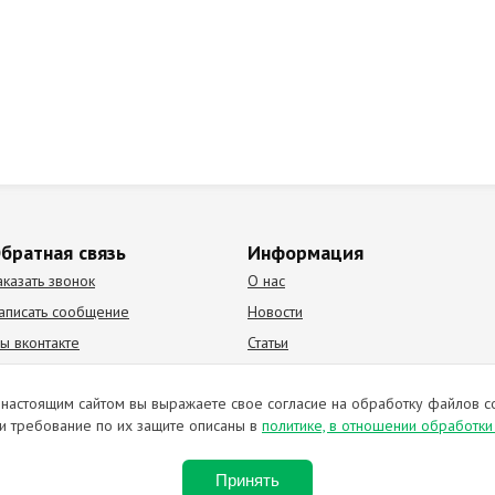
братная связь
Информация
аказать звонок
О нас
аписать сообщение
Новости
ы вконтакте
Статьи
К Видео канал
Партнеры
настоящим сайтом вы выражаете свое согласие на обработку файлов c
и требование по их защите описаны в
политике, в отношении обработк
ирование материалов запрещено. Отправляя любую форму на сайте, в
Принять