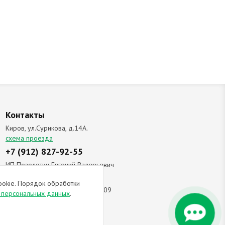
Контакты
Киров, ул.Сурикова, д.14А.
схема проезда
+7 (912) 827-92-55
ИП Позолотин Евгений Валерьевич
ИНН 434537218055 / ОГРН ИП
ookie. Порядок обработки
309434505600123 от 25.02.2009
и персональных данных
.
ы соглашаетесь с
политикой