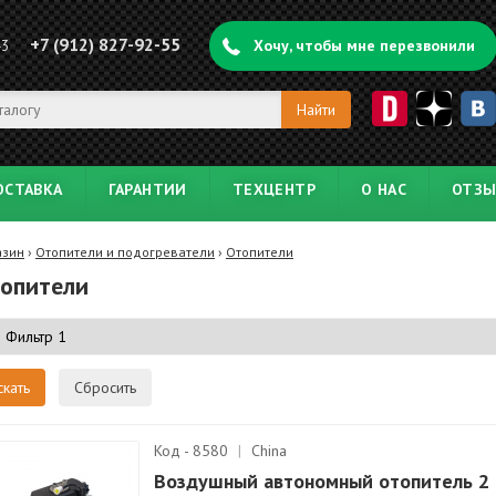
+7 (912) 827-92-55
43
Хочу, чтобы мне перезвонили
ОСТАВКА
ГАРАНТИИ
ТЕХЦЕНТР
О НАС
ОТЗ
азин
›
Отопители и подогреватели
›
Отопители
опители
Сбросить
Код - 8580
|
China
Воздушный автономный отопитель 2