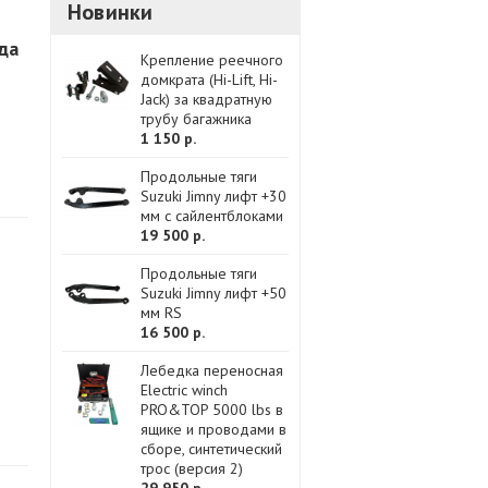
Новинки
да
Крепление реечного
домкрата (Hi-Lift, Hi-
Jack) за квадратную
трубу багажника
1 150 р.
Продольные тяги
Suzuki Jimny лифт +30
мм с сайлентблоками
19 500 р.
Продольные тяги
Suzuki Jimny лифт +50
мм RS
16 500 р.
Лебедка переносная
Electric winch
PRO&TOP 5000 lbs в
ящике и проводами в
сборе, синтетический
трос (версия 2)