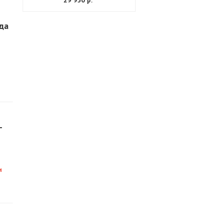
29 950 р.
да
-
и