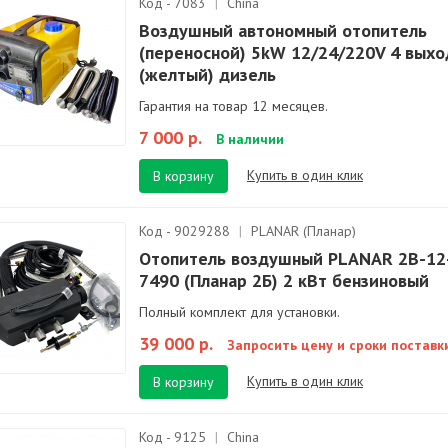
Код - 7083
|
China
Воздушный автономный отопитель
(переносной) 5kW 12/24/220V 4 выхо
(желтый) дизель
Гарантия на товар 12 месяцев.
7 000 р.
В наличии
Купить в один клик
В корзину
Код - 9029288
|
PLANAR (Планар)
Отопитель воздушный PLANAR 2B-12
7490 (Планар 2Б) 2 кВт бензиновый
Полный комплект для установки.
39 000 р.
Запросить цену и сроки поставк
Купить в один клик
В корзину
Код - 9125
|
China