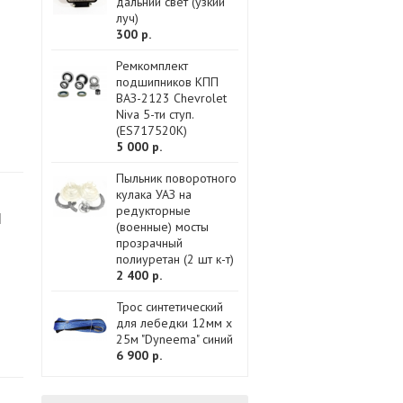
дальний свет (узкий
луч)
300 р.
Ремкомплект
подшипников КПП
ВАЗ-2123 Chevrolet
Niva 5-ти ступ.
(ES717520K)
5 000 р.
Пыльник поворотного
кулака УАЗ на
редукторные
H
(военные) мосты
прозрачный
полиуретан (2 шт к-т)
2 400 р.
Трос синтетический
для лебедки 12мм x
25м "Dyneema" синий
6 900 р.