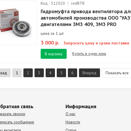
Код - 512020
|
redBTR
Гидромуфта привода вентилятора дл
автомобилей производства ООО "УАЗ"
двигателями ЗМЗ 409, ЗМЗ PRO
цена за 1 шт
3 000 р.
Запросить цену и сроки поставки
Купить в один клик
В корзину
азад
1
2
3
4
5
6
Вперед
Показать все
братная связь
Информация
аказать звонок
О нас
аписать сообщение
Новости
ы вконтакте
Статьи