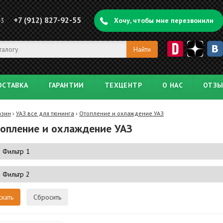
+7 (912) 827-92-55
43
Хочу, чтобы мне перезвонили
ОСТАВКА
ГАРАНТИИ
ТЕХЦЕНТР
О НАС
ОТЗ
азин
›
УАЗ все для тюнинга
›
Отопление и охлаждение УАЗ
опление и охлаждение УАЗ
Сбросить