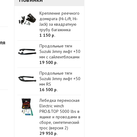
Крепление реечного
домкрата (Hi-Lift, Hi-
Jack) за квадратную
трубу багажника
1 150 р.
ля
Продольные тяги
Suzuki Jimny лифт +30
мм с сайлентблоками
19 500 р.
Продольные тяги
Suzuki Jimny лифт +50
мм RS
16 500 р.
Лебедка переносная
Electric winch
PRO&TOP 5000 lbs в
ящике и проводами в
сборе, синтетический
трос (версия 2)
29 950 р.