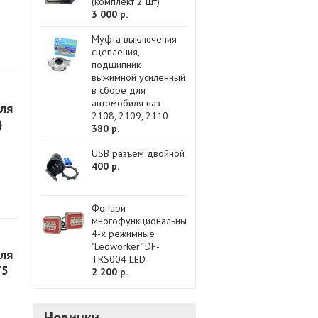
(комплект 2 шт)
3 000 р.
Муфта выключения
сцепления,
подшипник
выжимной усиленный
в сборе для
автомобиля ваз
ля
2108, 2109, 2110
)
380 р.
USB разъем двойной
400 р.
Фонари
многофункциональные
4-х режимные
"Ledworker" DF-
ля
TRS004 LED
T5
2 200 р.
Новинки