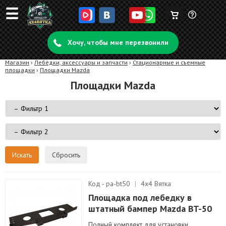
☰
Корзина
Задать
пуста
Хочу, чтобы мне перезвонили
вопрос
Магазин
›
Лебёдки, аксессуары и запчасти
›
Стационарные и съемные
площадки
›
Площадки Mazda
Площадки Mazda
Сбросить
Код - pa-bt50
|
4х4 Вятка
Площадка под лебедку в
штатный бампер Mazda BT-50
Полный комплект для установки.