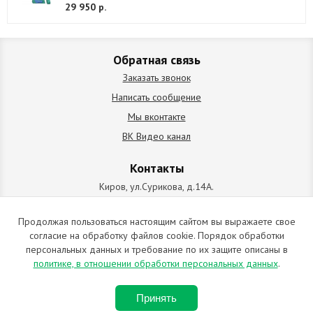
29 950 р.
Обратная связь
Заказать звонок
Написать сообщение
Мы вконтакте
ВК Видео канал
Контакты
Киров, ул.Сурикова, д.14А.
схема проезда
+7 (912) 827-92-55
Продолжая пользоваться настоящим сайтом вы выражаете свое
согласие на обработку файлов cookie. Порядок обработки
ИП Позолотин Евгений Валерьевич
персональных данных и требование по их защите описаны в
ИНН 434537218055 / ОГРН ИП 309434505600123 от 25.02.2009
политике, в отношении обработки персональных данных
.
2009-2026 © Все права защищены. Копирование материалов
Принять