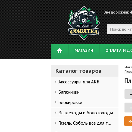
Внедорожник 
МАГАЗИН
ОПЛАТА И Д
Маг
Каталог товаров
Площ
Пл
Аксессуары для АКБ
Багажники
Блокировки
Вездеходы и болотоходы
Газель, Соболь все для тюнинга