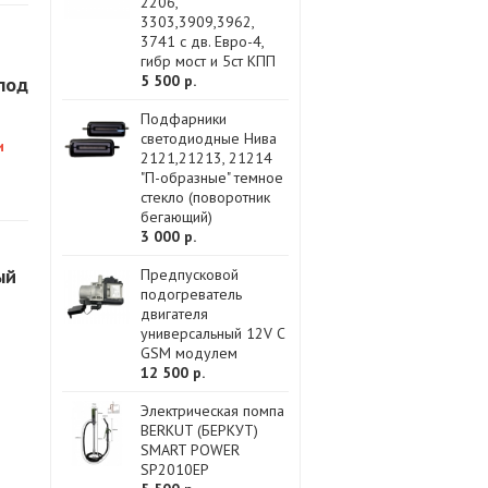
2206,
3303,3909,3962,
3741 с дв. Евро-4,
гибр мост и 5ст КПП
5 500 р.
 под
Подфарники
светодиодные Нива
и
2121,21213, 21214
"П-образные" темное
стекло (поворотник
бегающий)
3 000 р.
ый
Предпусковой
подогреватель
двигателя
универсальный 12V С
GSM модулем
12 500 р.
Электрическая помпа
BERKUT (БЕРКУТ)
SMART POWER
SP2010EP