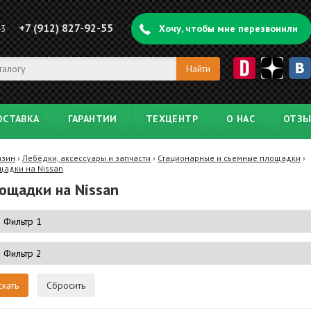
+7 (912) 827-92-55
43
Хочу, чтобы мне перезвонили
ОСТАВКА
ГАРАНТИИ
ТЕХЦЕНТР
О НАС
ОТЗ
азин
›
Лебёдки, аксессуары и запчасти
›
Стационарные и съемные площадки
›
адки на Nissan
ощадки на Nissan
Сбросить