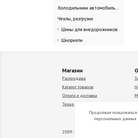
Холодильники автомобильные
Чехлы, разгрузки
Шины для внедорожников
Шноркели
Магазин
О
Распродажа
З
Каталог товаров
Н
Оплата и доставка
М
Техцентр
В
Продолжая пользоваться 
персональных данных 
2009-2026 © Все права защищены. Коп