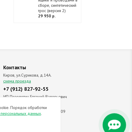
ящике и проводами в
сборе, синтетический
трос (версия 2)
29 950 р.
Контакты
Киров, ул.Сурикова, д.14А.
схема проезда
+7 (912) 827-92-55
ИП Позолотин Евгений Валерьевич
ИНН 434537218055 / ОГРН ИП
ookie. Порядок обработки
309434505600123 от 25.02.2009
и персональных данных
.
ы соглашаетесь с
политикой