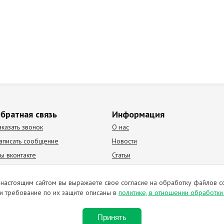
братная связь
Информация
аказать звонок
О нас
аписать сообщение
Новости
ы вконтакте
Статьи
К Видео канал
Партнеры
настоящим сайтом вы выражаете свое согласие на обработку файлов c
и требование по их защите описаны в
политике, в отношении обработк
ирование материалов запрещено. Отправляя любую форму на сайте, в
Принять