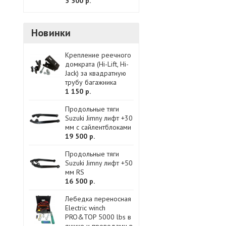
5 500 р.
Новинки
Крепление реечного
домкрата (Hi-Lift, Hi-
Jack) за квадратную
трубу багажника
1 150 р.
Продольные тяги
Suzuki Jimny лифт +30
мм с сайлентблоками
19 500 р.
Продольные тяги
Suzuki Jimny лифт +50
мм RS
16 500 р.
Лебедка переносная
Electric winch
PRO&TOP 5000 lbs в