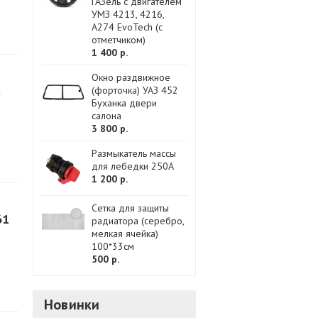
ГАЗель с двигателем
УМЗ 4213, 4216,
А274 EvoTech (с
отметчиком)
1 400 р.
Окно раздвижное
(форточка) УАЗ 452
Буханка двери
салона
3 800 р.
Размыкатель массы
для лебедки 250A
1 200 р.
Сетка для защиты
61
радиатора (серебро,
мелкая ячейка)
100*33см
500 р.
Новинки