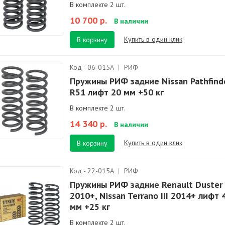
В комплекте 2 шт.
10 700 р.
В наличии
Купить в один клик
В корзину
Код - 06-015A
|
РИФ
Пружины РИФ задние Nissan Pathfind
R51 лифт 20 мм +50 кг
В комплекте 2 шт.
14 340 р.
В наличии
Купить в один клик
В корзину
Код - 22-015A
|
РИФ
Пружины РИФ задние Renault Duster
2010+, Nissan Terrano III 2014+ лифт 
мм +25 кг
В комплекте 2 шт.