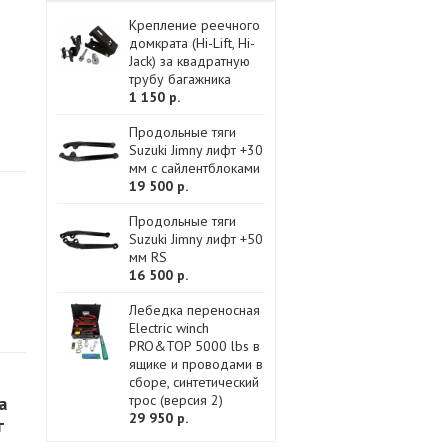
Крепление реечного
домкрата (Hi-Lift, Hi-
Jack) за квадратную
трубу багажника
1 150 р.
Продольные тяги
Suzuki Jimny лифт +30
мм с сайлентблоками
19 500 р.
Продольные тяги
Suzuki Jimny лифт +50
мм RS
16 500 р.
Лебедка переносная
Electric winch
PRO&TOP 5000 lbs в
ящике и проводами в
сборе, синтетический
трос (версия 2)
a
29 950 р.
г