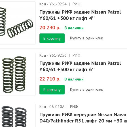
Код - Y61-9254
|
РИФ
Пружины РИФ задние Nissan Patrol
Y60/61 +300 кг лифт 4''
20 240 р.
В наличии
Купить в один клик
В корзину
Код - Y61-9256
|
РИФ
Пружины РИФ задние Nissan Patrol
Y60/61 +300 кг лифт 6''
22 710 р.
В наличии
Купить в один клик
В корзину
Код - 06-010A
|
РИФ
Пружины РИФ передние Nissan Navar
D40/Pathfinder R51 лифт 20 мм +30 к