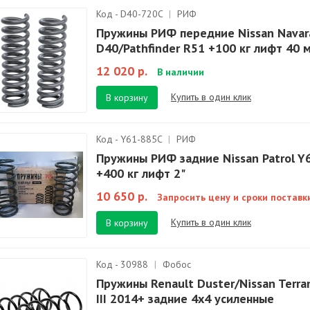
Код - D40-720C
|
РИФ
Пружины РИФ передние Nissan Navar
D40/Pathfinder R51 +100 кг лифт 40 
12 020 р.
В наличии
Купить в один клик
В корзину
Код - Y61-885C
|
РИФ
Пружины РИФ задние Nissan Patrol Y
+400 кг лифт 2"
10 650 р.
Запросить цену и сроки поставк
Купить в один клик
В корзину
Код - 30988
|
Фобос
Пружины Renault Duster/Nissan Terra
III 2014+ задние 4х4 усиленные