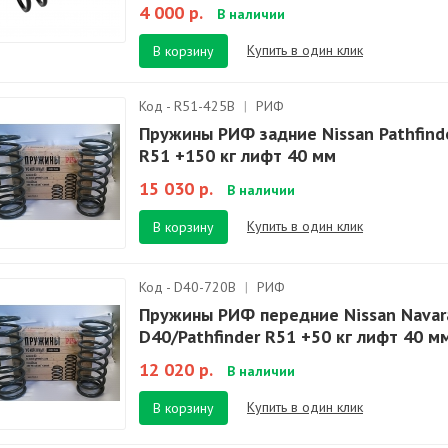
4 000 р.
В наличии
Купить в один клик
В корзину
Код - R51-425B
|
РИФ
Пружины РИФ задние Nissan Pathfind
R51 +150 кг лифт 40 мм
15 030 р.
В наличии
Купить в один клик
В корзину
Код - D40-720B
|
РИФ
Пружины РИФ передние Nissan Navar
D40/Pathfinder R51 +50 кг лифт 40 м
12 020 р.
В наличии
Купить в один клик
В корзину