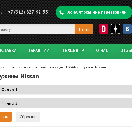
+7 (912) 827-92-55
43
Хочу, чтобы мне перезвонили
ОСТАВКА
ГАРАНТИИ
ТЕХЦЕНТР
О НАС
ОТЗ
азин
›
Лифт комплекты подвески
›
Для NISSAN
›
Пружины Nissan
ужины Nissan
Сбросить