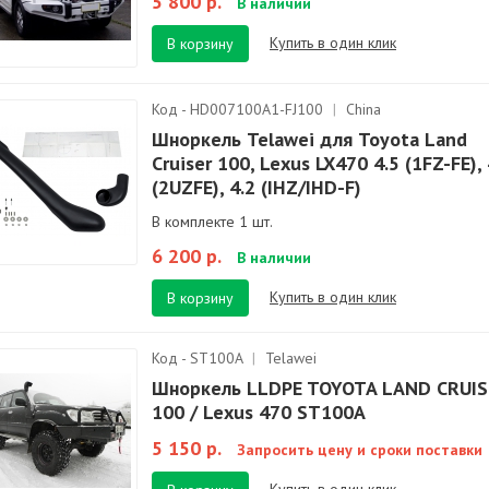
5 800 р.
В наличии
Купить в один клик
В корзину
Код - HD007100A1-FJ100
|
China
Шноркель Telawei для Toyota Land
Cruiser 100, Lexus LX470 4.5 (1FZ-FE), 
(2UZFE), 4.2 (IHZ/IHD-F)
В комплекте 1 шт.
6 200 р.
В наличии
Купить в один клик
В корзину
Код - ST100A
|
Telawei
Шноркель LLDPE TOYOTA LAND CRUIS
100 / Lexus 470 ST100A
5 150 р.
Запросить цену и сроки поставки
Купить в один клик