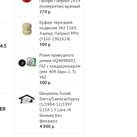
Профи, Патриот 2019
(полиуретан) красный
270 р.
Буфер передней
подвески УАЗ 3160,
Хантер, Патриот PPU
(3160-2902624)
500 р.
4.5
Ролик приводного
ремня HQ4098002,
ГАЗ с кондиционером
(змз. 409 Евро 2, 3)
УАЗ
500 р.
Шноркель Suzuki
Sierra/Samurai/Gypsy
(1/1984-12/1997
ER
G13A 1.3 Litre-I4
бензин) без
фендера
4 800 р.