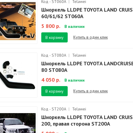
Код - ST060A
|
Telawei
Шноркель LLDPE TOYOTA LAND CRUIS
60/61/62 ST060A
5 800 р.
В наличии
Купить в один клик
В корзину
Код - ST080A
|
Telawei
Шноркель LLDPE TOYOTA LANDCRUIS
80 ST080A
4 050 р.
В наличии
Купить в один клик
В корзину
Код - ST200A
|
Telawei
Шноркель LLDPE TOYOTA LAND CRUIS
200, правая сторона ST200A