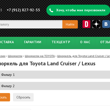
+7 (912) 827-92-55
43
Хочу, чтобы мне перезвонили
ОСТАВКА
ГАРАНТИИ
ТЕХЦЕНТР
О НАС
ОТЗ
азин
›
Шноркели
›
Шноркели на TOYOTA
›
Шноркель для Toyota Land Cruiser / L
оркель для Toyota Land Cruiser / Lexus
Сбросить