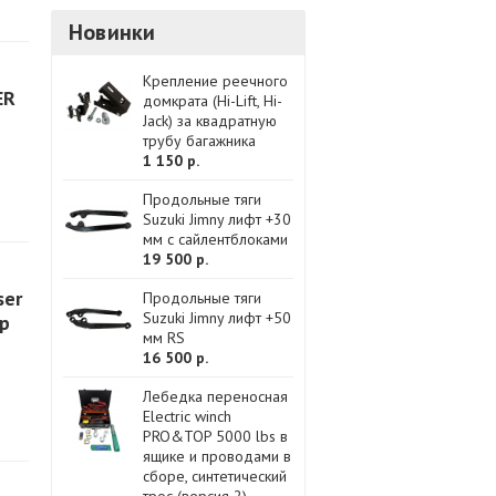
Новинки
Крепление реечного
ER
домкрата (Hi-Lift, Hi-
Jack) за квадратную
трубу багажника
1 150 р.
Продольные тяги
Suzuki Jimny лифт +30
мм с сайлентблоками
19 500 р.
ser
Продольные тяги
Suzuki Jimny лифт +50
ер
мм RS
16 500 р.
Лебедка переносная
Electric winch
PRO&TOP 5000 lbs в
ящике и проводами в
сборе, синтетический