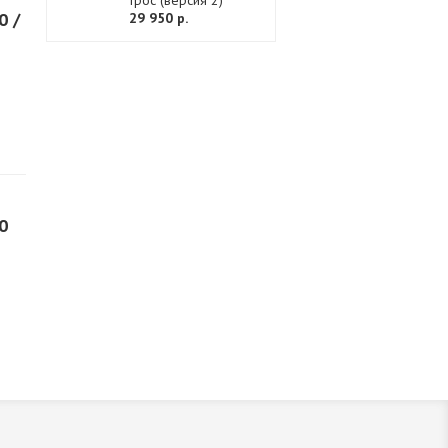
трос (версия 2)
0 /
29 950 р.
0