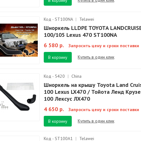
В корзину
Код - ST100NA
|
Telawei
Шноркель LLDPE TOYOTA LANDCRUIS
100/105 Lexus 470 ST100NA
6 580 р.
Запросить цену и сроки поставки
Купить в один клик
В корзину
Код - 5420
|
China
Шноркель на крышу Toyota Land Crui
100 Lexus LX470 / Тойота Ленд Круз
100 Лексус ЛХ470
4 650 р.
Запросить цену и сроки поставки
Купить в один клик
В корзину
Код - ST100A1
|
Telawei