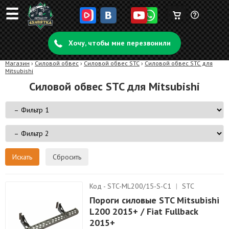
☰
Корзина
Задать
пуста
Хочу, чтобы мне перезвонили
вопрос
Магазин
›
Силовой обвес
›
Силовой обвес STC
›
Силовой обвес STC для
Mitsubishi
Силовой обвес STC для Mitsubishi
Сбросить
Код - STC-ML200/15-S-C1
|
STC
Пороги силовые STC Mitsubishi
L200 2015+ / Fiat Fullback
2015+