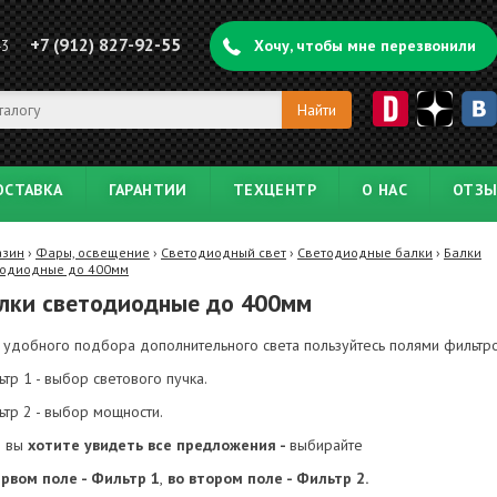
+7 (912) 827-92-55
43
Хочу, чтобы мне перезвонили
ОСТАВКА
ГАРАНТИИ
ТЕХЦЕНТР
О НАС
ОТЗ
азин
›
Фары, освещение
›
Светодиодный свет
›
Светодиодные балки
›
Балки
тодиодные до 400мм
лки светодиодные до 400мм
 удобного подбора дополнительного света пользуйтесь полями фильтро
тр 1 - выбор светового пучка.
ьтр 2 - выбор мощности.
и вы
хотите увидеть все предложения -
выбирайте
ервом поле -
Фильтр 1
,
во втором поле - Фильтр 2.