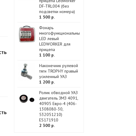
прицепа Ledworker
DF-TRL004 (без
подсветки номера)
1 500 р.
Фонарь
многофункциональный
LED левый
LEDWORKER для
прицепа
сть
1 100 р.
Наконечник рулевой
тяги TROPHY правый
усиленный УАЗ
1 200 р.
Ролик обводной УАЗ
двигатель ЗМЗ 4091,
40905 Евро-4 (406-
1308080-30,
сть
532051210)
ES171910
2 300 р.