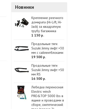
Новинки
Крепление реечного
домкрата (Hi-Lift, Hi-
Jack) за квадратную
трубу багажника
1 150 р.
Продольные тяги
Suzuki Jimny лифт +30
мм с сайлентблоками
19 500 р.
Продольные тяги
Suzuki Jimny лифт +50
мм RS
16 500 р.
Лебедка переносная
Electric winch
PRO&TOP 5000 lbs в
ящике и проводами в
сборе, синтетический