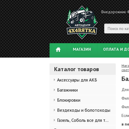
Внедорожник 
МАГАЗИН
ОПЛАТА И Д
Маг
Каталог товаров
све
Ба
Аксессуары для АКБ
Багажники
Для
Филь
Блокировки
Фил
Вездеходы и болотоходы
Есл
Газель, Соболь все для тюнинга
в п