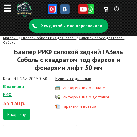
☰
Корзина
Задать
пуста
Хочу, чтобы мне перезвонили
вопрос
Магазин
/
Силовой обвес РИФ для Газель
/
Силовой обвес для Газель,
Соболь
Бампер РИФ силовой задний ГАЗель
Соболь с квадратом под фаркоп и
фонарями лифт 50 мм
Код - RIFGAZ-20150-50
Купить в один клик
В наличии
Информация о оплате
РИФ
Информация о доставке
53 130
р.
Гарантия и возврат
В корзину