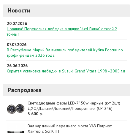
Новости
20.07.2026
Новинка! Переносная лебедка в ящике "4х4 Вятка" с тягой 2
тонны!
07.07.2026
В Республике Марий Эл выявили победителей Кубка России по
трофи-рейдам 2026 года
26.06.2026
Скрытая установка лебедки в Suzuki Grand Vitara 1998–2005 г.в
Распродажа
Светодиодные фары LED-7" 50w черные (к-т 2шт)
ДХО/Дальний/Ближний/Поворотники (CP-246)
3 600 р.
Вал карданный переднего моста УАЗ Патриот,
Хантер с 5ст.КПП