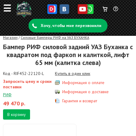
☰
Корзина
Задать
пуста
Хочу, чтобы мне перезвонили
вопрос
Магазин
/
Силовые бамперы РИФ на УАЗ БУХАНКА
Бампер РИФ силовой задний УАЗ Буханка с
квадратом под фаркоп и калиткой, лифт
65 мм (калитка слева)
Код - RIF452-22120-L
Купить в один клик
Запросить цену и сроки
Информация о оплате
поставки
Информация о доставке
РИФ
Гарантия и возврат
49 470
р.
В корзину