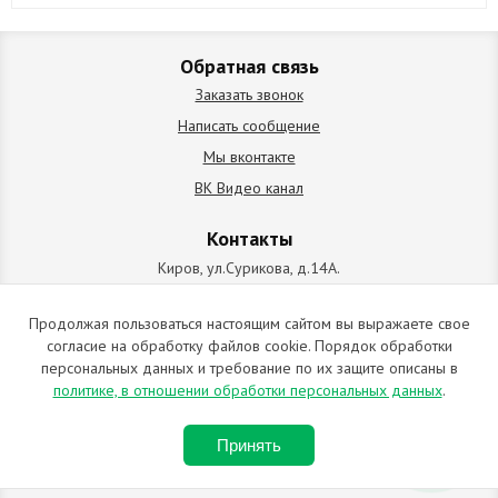
Обратная связь
Заказать звонок
Написать сообщение
Мы вконтакте
ВК Видео канал
Контакты
Киров, ул.Сурикова, д.14А.
схема проезда
+7 (912) 827-92-55
Продолжая пользоваться настоящим сайтом вы выражаете свое
согласие на обработку файлов cookie. Порядок обработки
ИП Позолотин Евгений Валерьевич
персональных данных и требование по их защите описаны в
ИНН 434537218055 / ОГРН ИП 309434505600123 от 25.02.2009
политике, в отношении обработки персональных данных
.
2009-2026 © Все права защищены. Копирование материалов
Принять
запрещено. Отправляя любую форму на сайте, вы соглашаетесь с