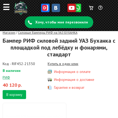
☰
Корзина
Задать
пуста
Хочу, чтобы мне перезвонили
вопрос
Магазин
/
Силовые бамперы РИФ на УАЗ БУХАНКА
Бампер РИФ силовой задний УАЗ Буханка с
площадкой под лебёдку и фонарями,
стандарт
Код - RIF452-21350
Купить в один клик
В наличии
Информация о оплате
РИФ
Информация о доставке
40 120
р.
Гарантия и возврат
В корзину