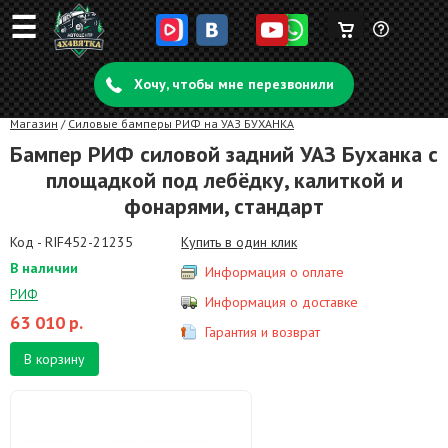
☰
Корзина
Задать
пуста
Хочу, чтобы мне перезвонили
вопрос
Магазин
/
Силовые бамперы РИФ на УАЗ БУХАНКА
Бампер РИФ силовой задний УАЗ Буханка с
площадкой под лебёдку, калиткой и
фонарями, стандарт
Код - RIF452-21235
Купить в один клик
В наличии
Информация о оплате
РИФ
Информация о доставке
63 010
р.
Гарантия и возврат
В корзину