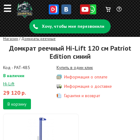
☰
Корзина
Задать
пуста
Хочу, чтобы мне перезвонили
вопрос
Магазин
/
Домкраты реечные
Домкрат реечный Hi-Lift 120 см Patriot
Edition синий
Код - PAT-485
Купить в один клик
В наличии
Информация о оплате
Hi-Lift
Информация о доставке
29 120
р.
Гарантия и возврат
В корзину