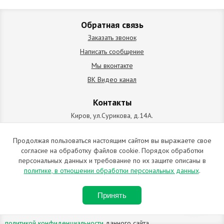
Обратная связь
Заказать звонок
Написать сообщение
Мы вконтакте
ВК Видео канал
Контакты
Киров, ул.Сурикова, д.14А.
схема проезда
+7 (912) 827-92-55
Продолжая пользоваться настоящим сайтом вы выражаете свое
согласие на обработку файлов cookie. Порядок обработки
ИП Позолотин Евгений Валерьевич
персональных данных и требование по их защите описаны в
ИНН 434537218055 / ОГРН ИП 309434505600123 от 25.02.2009
политике, в отношении обработки персональных данных
.
2009-2026 © Все права защищены. Копирование материалов
Принять
запрещено. Отправляя любую форму на сайте, вы соглашаетесь с
политикой конфиденциальности
данного сайта.