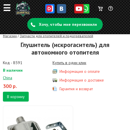
☰
Корзина
Задать
пуста
Хочу, чтобы мне перезвонили
вопрос
Магазин
/
Запчасти для отопителей и подогревателей
Глушитель (искрогаситель) для
автономного отопителя
Код - 8591
Купить в один клик
В наличии
Информация о оплате
China
Информация о доставке
300
р.
Гарантия и возврат
В корзину