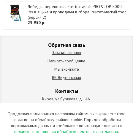
Лебедка переносная Electric winch PRO&TOP 5000
lbs в ящике и проводами в сборе, синтетический трос
(версия 2)
29 950 р.
Обратная связь
Заказать звонок
Написать сообщение
Мы вконтакте
ВК Видео канал
Контакты
Киров, ул.Сурикова, д.14А.
схема проезда
+7 (912) 827-92-55
Продолжая пользоваться настоящим сайтом вы выражаете свое
согласие на обработку файлов cookie. Порядок обработки
ИП Позолотин Евгений Валерьевич
персональных данных и требование по их защите описаны в
ИНН 434537218055 / ОГРН ИП 309434505600123 от 25.02.2009
политике, в отношении обработки персональных данных
.