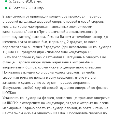
5. Сверло Ø10, 2 мм.
6. Болт М12 – 10 штук.
В зависимости от ориентации кондуктора происходит перенос
отверстий на фланце шаровой опоры с правой и левой стороны
моста, согласно маркировкам нанесенных электрическим
карандашом «Лев» и «Пр» и величиной дополнительного (к
штатному кастору) наклона. Если на Вашем автомобиле кастор, до
изменения угла наклона был, к примеру, 2 градуса, то после
пересверловки он станет 7 градусов (при использовании кондуктора
+5) или +10 градусов (при использовании кондуктора +8).
Снять поворотные кулаки с автомобиля. Заглушить 4 отверстия во
фланце шаровой опоры путем нарезания в них резьбы и
вворачивания болтов, кроме нижнего центрального отверстия.
Прихватить заглушки со стороны колеса сваркой, так чтобы
сварочная точка не попала в зону сверления, иначе металл
закалится и существенно затруднит процесс сверления.
Допускается любой другой способ глушения отверстий во фланце
ШОПКов.
Установить кондуктор на фланец, совместив центральное отверстие
на ШОПКе с отверстием на кондукторе, рядом с которым нанесена
маркировка. Зафиксировать кондуктор с помощью болта и гайки на
центральном нижнем отверстии ШОПКа. Просверлить сверлом по