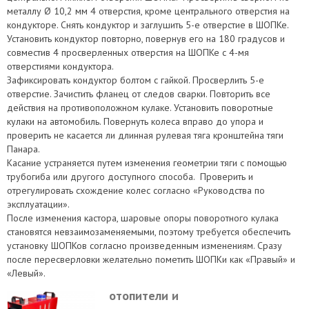
металлу Ø 10,2 мм 4 отверстия, кроме центрального отверстия на
кондукторе. Снять кондуктор и заглушить 5-е отверстие в ШОПКе.
Установить кондуктор повторно, повернув его на 180 градусов и
совместив 4 просверленных отверстия на ШОПКе с 4-мя
отверстиями кондуктора.
Зафиксировать кондуктор болтом с гайкой. Просверлить 5-е
отверстие. Зачистить фланец от следов сварки. Повторить все
действия на противоположном кулаке. Установить поворотные
кулаки на автомобиль. Повернуть колеса вправо до упора и
проверить не касается ли длинная рулевая тяга кронштейна тяги
Панара.
Касание устраняется путем изменения геометрии тяги с помощью
трубогиба или другого доступного способа. Проверить и
отрегулировать схождение колес согласно «Руководства по
эксплуатации».
После изменения кастора, шаровые опоры поворотного кулака
становятся невзаимозаменяемыми, поэтому требуется обеспечить
установку ШОПКов согласно произведенным изменениям. Сразу
после пересверловки желательно пометить ШОПКи как «Правый» и
«Левый».
отопители и