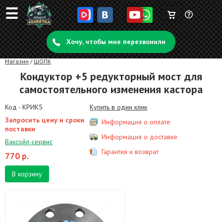
☰
Корзина
Задать
пуста
Хочу, чтобы мне перезвонили
вопрос
Магазин
/
ШОПК
Кондуктор +5 редукторный мост для
самостоятельного изменения кастора
Код - КРИК5
Купить в один клик
Запросить цену и сроки
Информация о оплате
поставки
Информация о доставке
Ваксойл-сервис
Гарантия и возврат
770
р.
В корзину