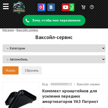
☰
Корзина
Задать
пуста
Хочу, чтобы мне перезвонили
вопрос
Магазин
›
Ваксойл-сервис
Ваксойл-сервис
Сбросить
Код - 00000000015
|
Ваксойл-сервис
Комплект кронштейнов для
усиления передних
амортизаторов УАЗ Патриот