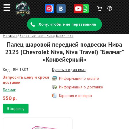
☰
Корзина
Задать
пуста
Хочу, чтобы мне перезвонили
вопрос
Магазин
/
Запасные части Нива, Шевинива
Палец шаровой передней подвески Нива
2123 (Chevrolet Niva, Niva Travel) "Белмаг"
«Конвейерный»
Код - BM.1683
Купить в один клик
Запросить цену и сроки
Информация о оплате
поставки
Информация о доставке
Белмаг
Гарантия и возврат
550
р.
В корзину