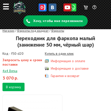
☰
Корзина
Задать
пуста
Хочу, чтобы мне перезвонили
вопрос
Магазин
/
Фаркопы под квадрат
/
Фаркопы
Переходник для фаркопа малый
(занижение 50 мм, чёрный шар)
Код - f50-d20
Купить в один клик
Запросить цену и сроки
Информация о оплате
поставки
Информация о доставке
4х4 Вятка
Гарантия и возврат
3 070
р.
В корзину