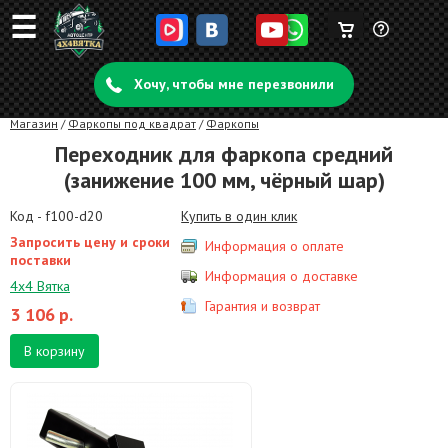
☰
Корзина
Задать
пуста
Хочу, чтобы мне перезвонили
вопрос
Магазин
/
Фаркопы под квадрат
/
Фаркопы
Переходник для фаркопа средний
(занижение 100 мм, чёрный шар)
Код - f100-d20
Купить в один клик
Запросить цену и сроки
Информация о оплате
поставки
Информация о доставке
4х4 Вятка
Гарантия и возврат
3 106
р.
В корзину