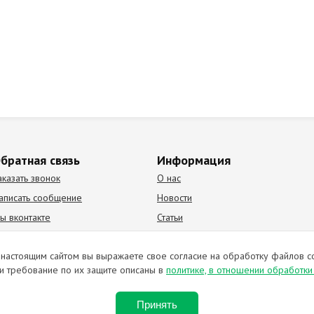
братная связь
Информация
аказать звонок
О нас
аписать сообщение
Новости
ы вконтакте
Статьи
К Видео канал
Партнеры
настоящим сайтом вы выражаете свое согласие на обработку файлов c
и требование по их защите описаны в
политике, в отношении обработк
ирование материалов запрещено. Отправляя любую форму на сайте, в
Принять