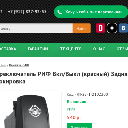
+7 (912) 827-92-55
43
Хочу, чтобы мне перезвонили
ОСТАВКА
ГАРАНТИИ
ТЕХЦЕНТР
О НАС
ОТЗ
азин
/
Кнопки РИФ
реключатель РИФ Вкл/Выкл (красный) Задня
окировка
Код - RIF22-1-2102200
В наличии
РИФ
540
р.
В корзину