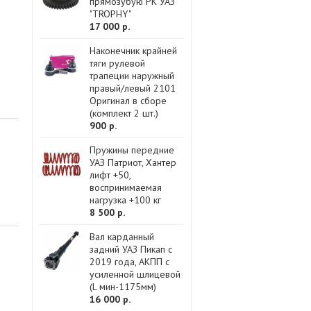
прямозубую РК УАЗ
"TROPHY"
17 000 р.
Наконечник крайней
тяги рулевой
трапеции наружный
правый/левый 2101
Оригинал в сборе
(комплект 2 шт.)
900 р.
Пружины передние
УАЗ Патриот, Хантер
лифт +50,
воспринимаемая
нагрузка +100 кг
8 500 р.
Вал карданный
задний УАЗ Пикап с
2019 года, АКПП с
усиленной шлицевой
(L мин-1175мм)
16 000 р.