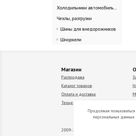
Холодильники автомобильные
Чехлы, разгрузки
Шины для внедорожников
Шноркели
Магазин
О
Распродажа
З
Каталог товаров
Н
Оплата и доставка
М
Техцентр
В
Продолжая пользоваться 
персональных данных 
2009-2026 © Все права защищены. Коп