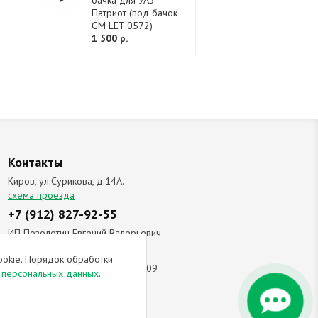
бачка для УАЗ
Патриот (под бачок
GM LET 0572)
1 500 р.
Контакты
Киров, ул.Сурикова, д.14А.
схема проезда
+7 (912) 827-92-55
ИП Позолотин Евгений Валерьевич
ИНН 434537218055 / ОГРН ИП
ookie. Порядок обработки
309434505600123 от 25.02.2009
и персональных данных
.
ы соглашаетесь с
политикой